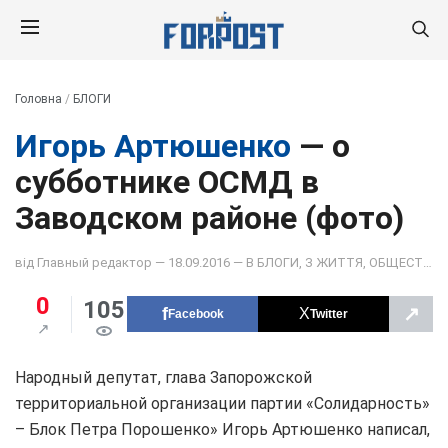
Головна
/
БЛОГИ
Игорь Артюшенко
— о
субботнике ОСМД в
Заводском районе (фото)
від
Главный редактор
— 18.09.2016 — В
БЛОГИ
,
З ЖИТТЯ
,
ОБЩЕСТВО
0
105
↗
Facebook
Twitter
Народный депутат, глава Запорожской
территориальной организации партии «Солидарность»
– Блок Петра Порошенко» Игорь Артюшенко написал,