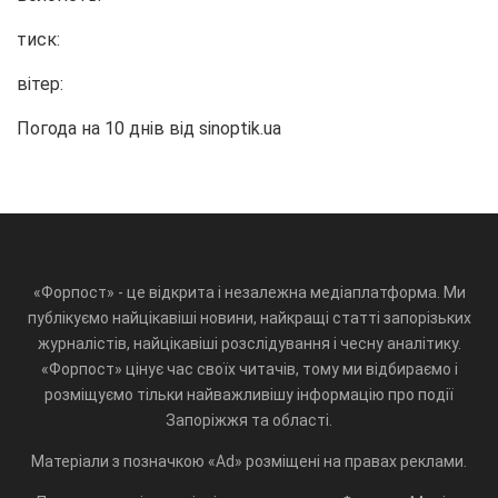
тиск:
вітер:
Погода на 10 днів від
sinoptik.ua
«Форпост» - це відкрита і незалежна медіаплатформа. Ми
публікуємо найцікавіші новини, найкращі статті запорізьких
журналістів, найцікавіші розслідування і чесну аналітику.
«Форпост» цінує час своїх читачів, тому ми відбираємо і
розміщуємо тільки найважливішу інформацію про події
Запоріжжя та області.
Матеріали з позначкою «Ad» розміщені на правах реклами.