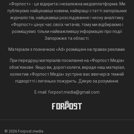
«Форпост» - це відкрита і незалежна медіаплатформа. Ми
публікуємо найцікавіші новини, найкращі статті запорізьких
журналістів, найцікавіші розслідування і чесну аналітику.
«Форпост» цінує час своїх читачів, тому ми відбираємо і
розміщуємо тільки найважливішу інформацію про події
Запоріжжя та області.
Матеріали з позначкою «Ad» розміщені на правах реклами.
При передруці матеріалів посилання на «Форпост.Медіа»
обов'язкове. Якщо ви, дорогі колеги, вкраде наш матеріал,
колектив «Форпост.Медіа» зустріне вас ввечері в темній
підворітті і легенько пожурить. Дякую за розуміння.
E-mail: forpost.media@gmail.com
© 2026 Forpost.media