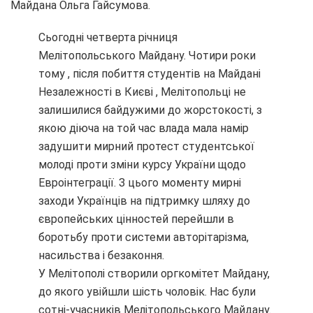
Майдана Ольга Гайсумова.
Сьогодні четверта річниця
Мелітопольського Майдану. Чотири роки
тому , після побиття студентів на Майдані
Незалежності в Києві , Мелітопольці не
залишилися байдужими до жорстокості, з
якою діюча на той час влада мала намір
задушити мирний протест студентської
молоді проти зміни курсу України щодо
Евроінтеграції. З цього моменту мирні
заходи Українців на підтримку шляху до
європейських цінностей перейшли в
боротьбу проти системи авторітарізма,
насильства і безаконня.
У Мелітополі створили оргкомітет Майдану,
до якого увійшли шість чоловік. Нас були
сотні-учасників Мелітопольського Майдану.