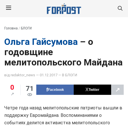
Головна
/
БЛОГИ
Ольга Гайсумова
– о
годовщине
мелитопольского Майдана
від
redaktor_news
— 01.12.2017 — В
БЛОГИ
0
71
↗
Facebook
Twitter
Четре года назад мелитопольские патриоты вышли в
поддержку Евромайдана. Воспоминаниями о
событиях делится активистка мелитопольского