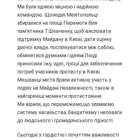
Ми були однією міцною і надійною
командою. Щонеділі Мелітопольці
збиралися на площі Перемоги біля
пам’ятника Т.Шевченку, щоб висловити
підтримку Майдану в Києві, дати оцінку
діючої влади, поспілкуватися між собою,
обмінятися думками і ідеямі.Люді
приносили їжу, одяг, гроші для забезпечення
потреб учасників протесту в Києві .
Мешканці міста брали активну участь у
подіях на Майдані Незалежності, також в
найгарячіші моменти протистояння.
Ми вірили, що переможемо,що зламаємо
систему насильства, бандитизму і неповаги
до людського і громадянського гідності.
Сьогодні з гордістю і почуттям важливості