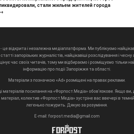
ликвидировали, стали жильем жителей города
→
- це відкрита і незалежна медіаплатформа. Ми публікуємо найцікав
статті запорізьких журналістів, найцікавіші розслідування і чесну 
інує час своїх читачів, тому ми відбираємо і розміщуємо тільки н
інформацію про події Запоріжжя та області.
Матеріали з позначкою «Ad» розміщені на правах реклами.
і матеріалів посилання на «Форпост.Медіа» обов'язкове. Якщо ви, д
матеріал, колектив «Форпост.Медіа» зустріне вас ввечері в темній 
легенько пожурить. Дякую за розуміння.
E-mail: forpost.media@gmail.com