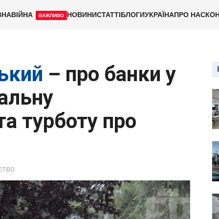
ВНА
ВІЙНА
НОВИНИ
СТАТТІ
БЛОГИ
УКРАЇНА
ПРО НАС
КОН
ВАЖЛИВО
ький
– про банки у
іальну
та турботу про
СТВО