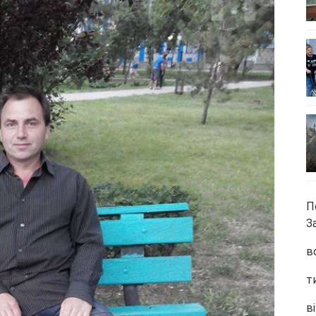
П
З
в
т
ві