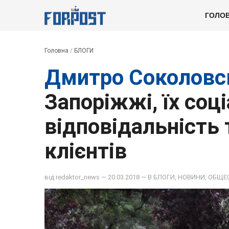
ГОЛО
Головна
/
БЛОГИ
Дмитро Соколовс
Запоріжжі, їх соц
відповідальність 
клієнтів
від
redaktor_news
— 20.03.2018 — В
БЛОГИ
,
НОВИНИ
,
ОБЩЕ