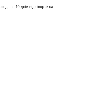
огода на 10 днів від
sinoptik.ua