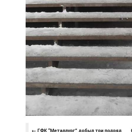
← ГФК “Металлург” добыл три подряд