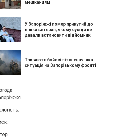
мешканцям
У Запоріжжі помер прикутий до
ліжка ветеран, якому сусіди не
давали встановити підйомник
Тривають бойові зіткнення: яка
ситуація на Запорізькому фронті
огода
апоріжжя
ологість:
иск:
тер: