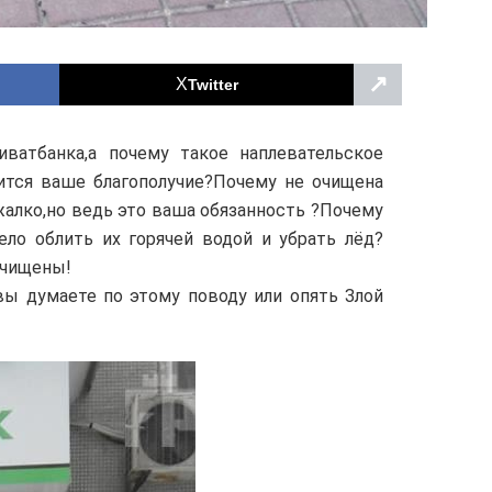
↗
Twitter
ватбанка,а почему такое наплевательское
ится ваше благополучие?Почему не очищена
 жалко,но ведь это ваша обязанность ?Почему
ело облить их горячей водой и убрать лёд?
 чищены!
о вы думаете по этому поводу или опять Злой