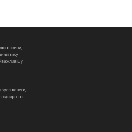
іші новини,
аналітику.
айважливішу
орогі колеги,
підворітті і