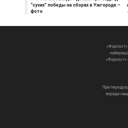
“сухих” победы на сборах в Ужгороде –
фото
«Форпост» 
найкращі 
«Форпост» ц
При передруц
вкраде наш 