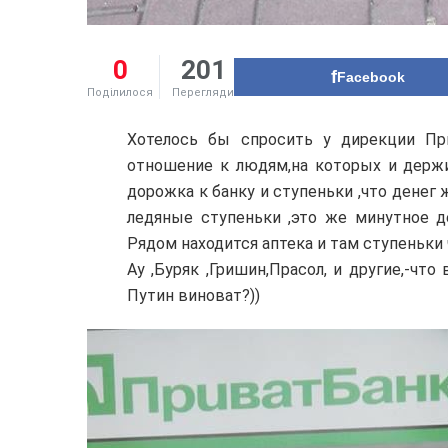
0
201
Facebook
Поділилося
Перегляди
Хотелось бы спросить у дирекции При
отношение к людям,на которых и держ
дорожка к банку и ступеньки ,что денег
ледяные ступеньки ,это же минутное д
Рядом находится аптека и там ступеньки
Ау ,Буряк ,Гришин,Прасол, и другие,-чт
Путин виноват?))