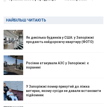
НАЙБІЛЬШ ЧИТАЮТЬ
Як декілька будинків у США: у Запоріжжі
продають найдорожчу квартиру (ФОТО)
Росіяни атакували АЗС у Запоріжжі: є
поранені
У Запоріжжі помер прикутий до ліжка
ветеран, якому сусіди не давали встановити
підйомник