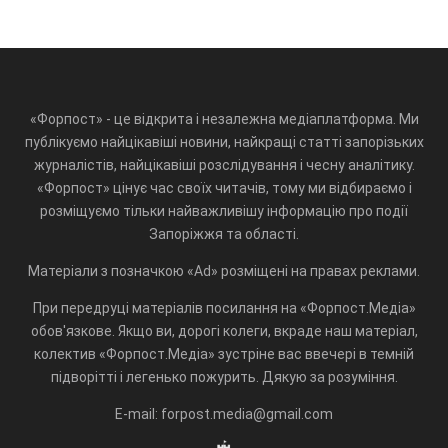
«Форпост» - це відкрита і незалежна медіаплатформа. Ми
публікуємо найцікавіші новини, найкращі статті запорізьких
журналістів, найцікавіші розслідування і чесну аналітику.
«Форпост» цінує час своїх читачів, тому ми відбираємо і
розміщуємо тільки найважливішу інформацію про події
Запоріжжя та області.
Матеріали з позначкою «Ad» розміщені на правах реклами.
При передруці матеріалів посилання на «Форпост.Медіа»
обов'язкове. Якщо ви, дорогі колеги, вкраде наш матеріал,
колектив «Форпост.Медіа» зустріне вас ввечері в темній
підворітті і легенько пожурить. Дякую за розуміння.
E-mail: forpost.media@gmail.com