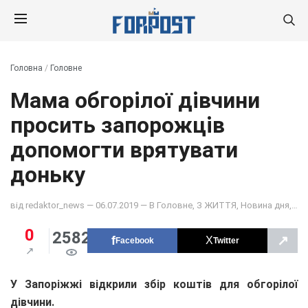
Головна
/
Головне
Мама обгорілої дівчини
просить запорожців
допомогти врятувати
доньку
від
redaktor_news
— 06.07.2019 — В
Головне
,
З ЖИТТЯ
,
Новина дня
,
НО
0
2582
↗
Facebook
Twitter
У Запоріжжі відкрили збір коштів для обгорілої
дівчини.