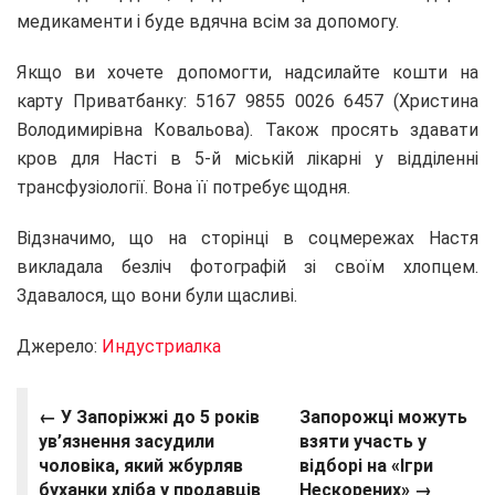
медикаменти і буде вдячна всім за допомогу.
Якщо ви хочете допомогти, надсилайте кошти на
карту Приватбанку: 5167 9855 0026 6457 (Христина
Володимирівна Ковальова). Також просять здавати
кров для Насті в 5-й міській лікарні у відділенні
трансфузіології. Вона її потребує щодня.
Відзначимо, що на сторінці в соцмережах Настя
викладала безліч фотографій зі своїм хлопцем.
Здавалося, що вони були щасливі.
Джерело:
Индустриалка
← У Запоріжжі до 5 років
Запорожці можуть
ув’язнення засудили
взяти участь у
чоловіка, який жбурляв
відборі на «Ігри
буханки хліба у продавців
Нескорених» →