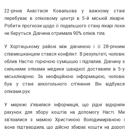
22-річна Анастасія Ковальова у важкому стані
перебуває в опіковому центрі в 5-й міській лікарні.
Робити прогнози щодо її подальшого стану лікарі поки
не беруться. Дівчина отримала 90% опіків тіла.
У Хортицькому районі між дівчиною і її 28-річним
співмешканцем стався конфлікт. В результаті, чоловік
облив Настю горючою сумішшю і підпалив. Дівчину з
сильними опіками медики швидкої доставили в 5-у
міськлікарню. За неофіційною інформацією, чоловік
був у стані алкогольного сп’яніння. Він відбувся
опіками рук.
У мережі з’явилася інформація, що рідні відкрили
рахунок для збору коштів на допомогу Насті. Ми
зв’язалися з мамою Христиною Володимирівною і
вона підтвердила, що дійсно збирає кошти на дорогі