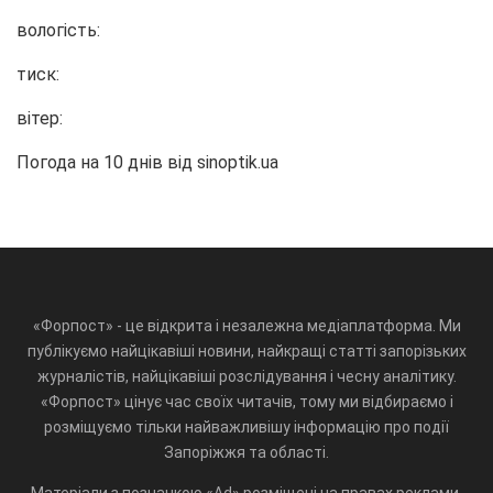
вологість:
тиск:
вітер:
Погода на 10 днів від
sinoptik.ua
«Форпост» - це відкрита і незалежна медіаплатформа. Ми
публікуємо найцікавіші новини, найкращі статті запорізьких
журналістів, найцікавіші розслідування і чесну аналітику.
«Форпост» цінує час своїх читачів, тому ми відбираємо і
розміщуємо тільки найважливішу інформацію про події
Запоріжжя та області.
Матеріали з позначкою «Ad» розміщені на правах реклами.