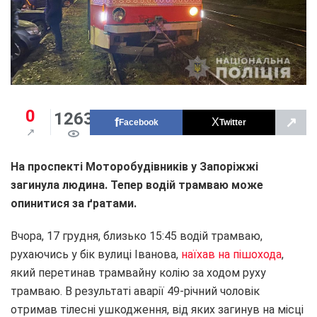
0
1263
↗
Facebook
Twitter
На проспекті Моторобудівників у Запоріжжі
загинула людина. Тепер водій трамваю може
опинитися за ґратами.
Вчора, 17 грудня, близько 15:45 водій трамваю,
рухаючись у бік вулиці Іванова,
наїхав на пішохода
,
який перетинав трамвайну колію за ходом руху
трамваю. В результаті аварії 49-річний чоловік
отримав тілесні ушкодження, від яких загинув на місці