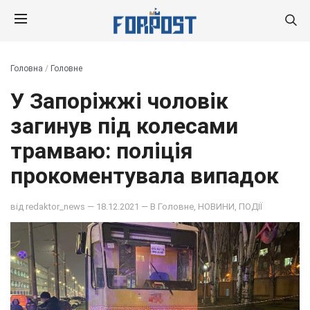
Головна
/
Головне
У Запоріжжі чоловік
загинув під колесами
трамваю: поліція
прокоментувала випадок
від
redaktor_news
— 18.12.2021 — В
Головне
,
НОВИНИ
,
ПОДІЇ