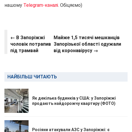
нашому
Telegram-каналі
. Обіцяємо)
← В Запоріжжі
Майже 1,5 тисячі мешканців
чоловік потрапив
Запорізької області одужали
під трамвай
від коронавірусу →
НАЙБІЛЬШ ЧИТАЮТЬ
Як декілька будинків у США: у Запоріжжі
продають найдорожчу квартиру (ФОТО)
Росіяни атакували АЗС у Запоріжжі: є