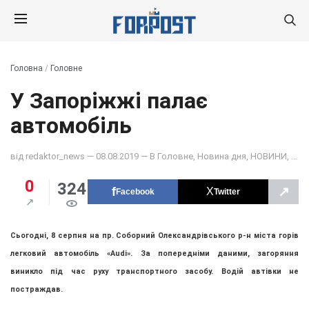
Головна
/
Головне
У Запоріжжі палає
автомобіль
від
redaktor_news
— 08.08.2019 — В
Головне
,
Новина дня
,
НОВИНИ
,
ОБ
0
324
↗
Facebook
Twitter
Сьогодні, 8 серпня
на пр. Соборний Олександрівського р-н міста
горів
легковий автомобіль «Audi». За попередніми даними, загоряння
виникло під час руху транспортного засобу. Водій автівки не
постраждав.