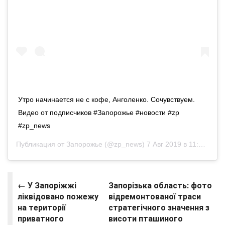
Утро начинается не с кофе, Анголенко. Сочувствуем.
Видео от подписчиков #Запорожье #новости #zp
#zp_news
Публикация от
Запорожье
(@zp_news)
7 Авг 2019 в 11:51 PDT
← У Запоріжжі
Запорізька область: фото
ліквідовано пожежу
відремонтованої траси
на території
стратегічного значення з
приватного
висоти пташиного