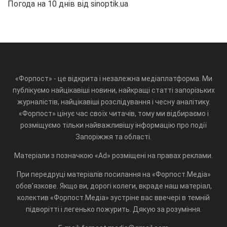
Погода на 10 днів від
sinoptik.ua
«Форпост» - це відкрита і незалежна медіаплатформа. Ми
публікуємо найцікавіші новини, найкращі статті запорізьких
журналістів, найцікавіші розслідування і чесну аналітику.
«Форпост» цінує час своїх читачів, тому ми відбираємо і
розміщуємо тільки найважливішу інформацію про події
Запоріжжя та області.
Матеріали з позначкою «Ad» розміщені на правах реклами.
При передруці матеріалів посилання на «Форпост.Медіа»
обов'язкове. Якщо ви, дорогі колеги, вкраде наш матеріал,
колектив «Форпост.Медіа» зустріне вас ввечері в темній
підворітті і легенько пожурить. Дякую за розуміння.