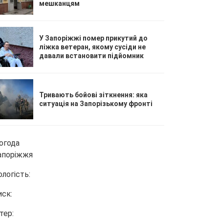
мешканцям
У Запоріжжі помер прикутий до
ліжка ветеран, якому сусіди не
давали встановити підйомник
Тривають бойові зіткнення: яка
ситуація на Запорізькому фронті
огода
апоріжжя
ологість:
иск:
тер: