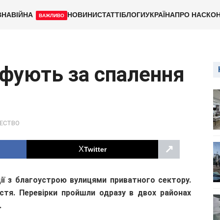
ВНА
ВІЙНА
НОВИНИ
СТАТТІ
БЛОГИ
УКРАЇНА
ПРО НАС
КОН
ВАЖЛИВО
фують за спалення
ЕСТВО
↗
Twitter
ції з благоустрою вулицями приватного сектору.
стя. Перевірки пройшли одразу в двох районах
.