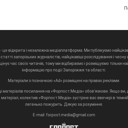
П
- це відкрита і незалежна медіаплатформа. Ми публікуємо найцікав
статті запорізьких журналістів, найцікавіші розслідування і чесну 
інує час своїх читачів, тому ми відбираємо і розміщуємо тільки н
інформацію про події Запоріжжя та області.
Матеріали з позначкою «Ad» розміщені на правах реклами.
і матеріалів посилання на «Форпост.Медіа» обов'язкове. Якщо ви, д
матеріал, колектив «Форпост.Медіа» зустріне вас ввечері в темній 
легенько пожурить. Дякую за розуміння.
E-mail: forpost.media@gmail.com