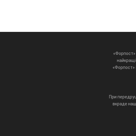
«Форпост» 
найкращі 
«Форпост» ц
При передруц
вкраде наш 