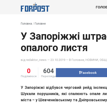
ГОЛО
Головна
/
Головне
У Запоріжжі штра
опалого листя
від
redaktor_news
— 23.10.2019 — В
Головне
,
НОВИНИ
,
ОБЩ
0
604
Facebook
Поділилося
Перегляди
У Запоріжжі відбувся черговий рейд інспек
Шукали порушників, які спалюють опале ли
міста – у Шевченківському та Дніпровському