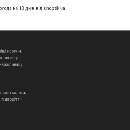
огода на 10 днів від
sinoptik.ua
іші новини,
аналітику.
айважливішу
орогі колеги,
підворітті і