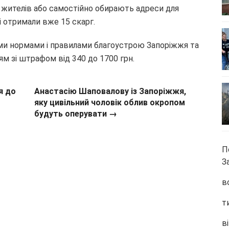
жителів або самостійно обирають адреси для
і отримали вже 15 скарг.
ми нормами і правилами благоустрою Запоріжжя та
 зі штрафом від 340 до 1700 грн.
я до
Анастасію Шаповалову із Запоріжжя,
яку цивільний чоловік облив окропом
будуть оперувати →
П
З
в
т
ві