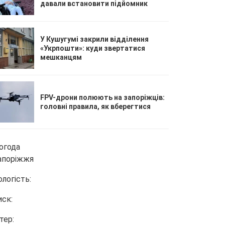
давали встановити підйомник
У Кушугумі закрили відділення
«Укрпошти»: куди звертатися
мешканцям
FPV-дрони полюють на запоріжців:
головні правила, як вберегтися
огода
апоріжжя
ологість:
иск:
тер: