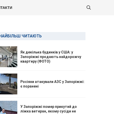
ТАКТИ
НАЙБІЛЬШ ЧИТАЮТЬ
Як декілька будинків у США: у
Запоріжжі продають найдорожчу
квартиру (ФОТО)
Росіяни атакували АЗС у Запоріжжі:
є поранені
У Запоріжжі помер прикутий до
ліжка ветеран, якому сусіди не