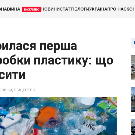
ВНА
ВІЙНА
НОВИНИ
СТАТТІ
БЛОГИ
УКРАЇНА
ПРО НАС
КОН
ВАЖЛИВО
рилася перша
робки пластику: що
сити
ОВИНИ
,
ОБЩЕСТВО