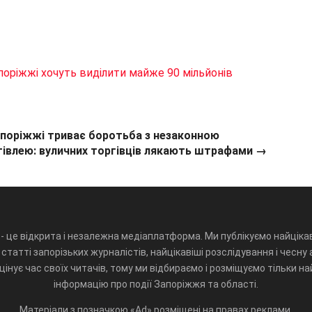
поріжжі хочуть виділити майже 90 мільйонів
апоріжжі триває боротьба з незаконною
гівлею: вуличних торгівців лякають штрафами →
- це відкрита і незалежна медіаплатформа. Ми публікуємо найцікав
статті запорізьких журналістів, найцікавіші розслідування і чесну 
інує час своїх читачів, тому ми відбираємо і розміщуємо тільки н
інформацію про події Запоріжжя та області.
Матеріали з позначкою «Ad» розміщені на правах реклами.