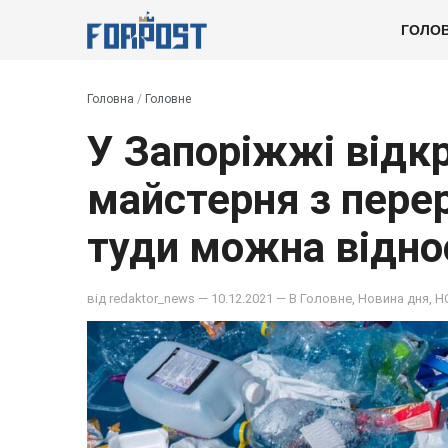
ГОЛО
Головна
/
Головне
У Запоріжжі відк
майстерня з пере
туди можна відно
від
redaktor_news
— 10.12.2021 — В
Головне
,
Новина дня
,
Н