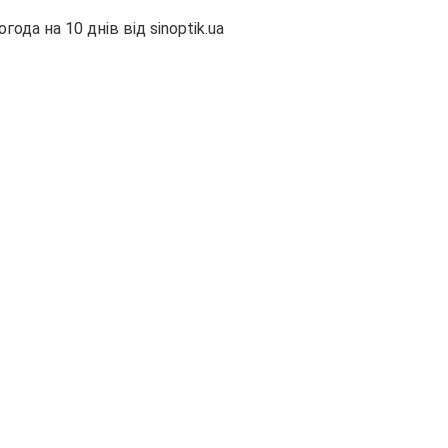
огода на 10 днів від
sinoptik.ua