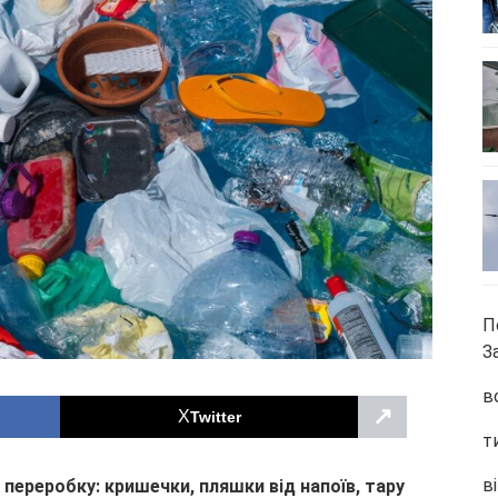
П
З
в
↗
Twitter
т
ві
переробку: кришечки, пляшки від напоїв, тару