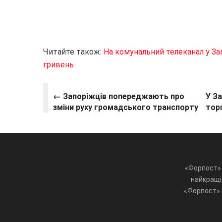
Читайте також:
На комунальний телеканал у За
гривень
← Запоріжців попереджають про
У З
зміни руху громадського транспорту
тор
«Форпост» 
найкращі 
«Форпост» ц