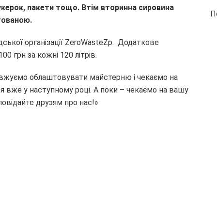
цукерок, пакети тощо. Втім вторинна сировина
П
тованою.
ської організації ZeroWasteZp. Додаткове
0 грн за кожні 120 літрів.
довжуємо облаштовувати майстерню і чекаємо на
я вже у наступному році. А поки – чекаємо на вашу
повідайте друзям про нас!»