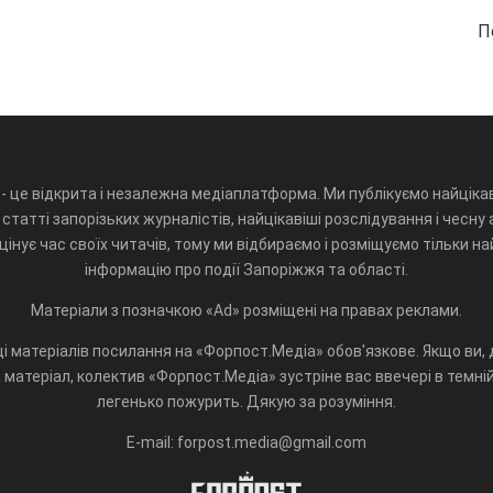
П
- це відкрита і незалежна медіаплатформа. Ми публікуємо найцікав
статті запорізьких журналістів, найцікавіші розслідування і чесну 
інує час своїх читачів, тому ми відбираємо і розміщуємо тільки н
інформацію про події Запоріжжя та області.
Матеріали з позначкою «Ad» розміщені на правах реклами.
і матеріалів посилання на «Форпост.Медіа» обов'язкове. Якщо ви, д
матеріал, колектив «Форпост.Медіа» зустріне вас ввечері в темній 
легенько пожурить. Дякую за розуміння.
E-mail: forpost.media@gmail.com