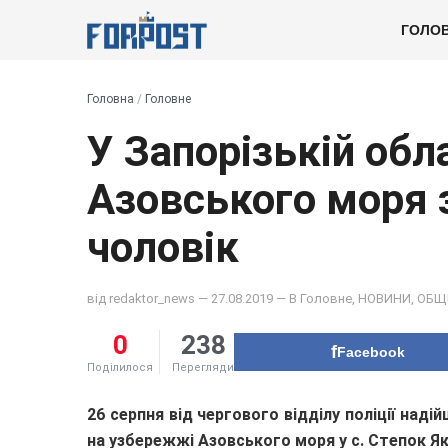
ГОЛО
Головна
/
Головне
У Запорізькій обл
Азовського моря 
чоловік
від
redaktor_news
— 27.08.2019 — В
Головне
,
НОВИНИ
,
ОБЩ
0
238
Facebook
Поділилося
Перегляди
26 серпня від чергового відділу поліції наді
на узбережжі Азовського моря у с. Степок Як