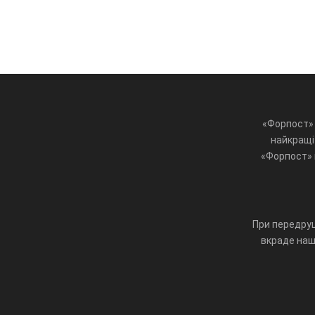
«Форпост» 
найкращі 
«Форпост» ц
При передруц
вкраде наш 