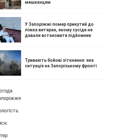
мешканцям
У Запоріжжі помер прикутий до
ліжка ветеран, якому сусіди не
давали встановити підйомник
Тривають бойові зіткнення: яка
ситуація на Запорізькому фронті
огода
апоріжжя
ологість:
иск:
тер: