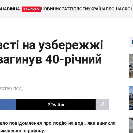
ВНА
ВІЙНА
НОВИНИ
СТАТТІ
БЛОГИ
УКРАЇНА
ПРО НАС
КОН
ВАЖЛИВО
асті на узбережжі
загинув 40-річний
ЕСТВО
,
ПОДІЇ
↗
Twitter
йшло повідомлення про подію на воді, яка виникла
имівського району.