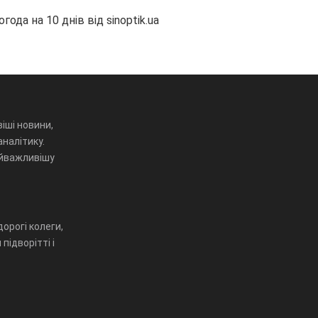
огода на 10 днів від
sinoptik.ua
іші новини,
аналітику.
айважливішу
орогі колеги,
підворітті і