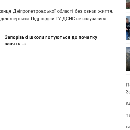
канця Дніпропетровської області без ознак життя.
декспертизи. Підрозділи ГУ ДСНС не залучалися.
Запорізькі школи готуються до початку
занять →
П
З
в
т
ві