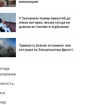
мешканцям
У Запоріжжі помер прикутий до
ліжка ветеран, якому сусіди не
давали встановити підйомник
Тривають бойові зіткнення: яка
ситуація на Запорізькому фронті
огода
апоріжжя
ологість:
иск:
тер: