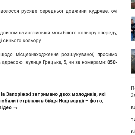
 волосся русяве середньої довжини кудряве, очі
дписом на англійській мові білого кольору спереду,
і синього кольору.
 щодо місцезнаходження розшукуваної, просимо
а адресою: вулиця Грецька, 5, чи за номерами:
050-
П
На Запоріжжі затримано двох молодиків, які
З
побили і стріляли в бійця Нацгвардії – фото,
відео →
в
т
ві