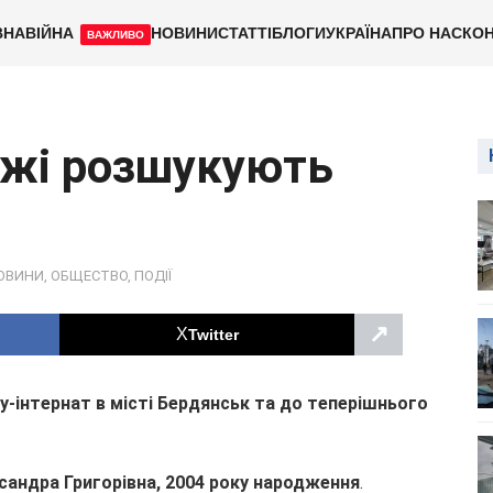
ВНА
ВІЙНА
НОВИНИ
СТАТТІ
БЛОГИ
УКРАЇНА
ПРО НАС
КОН
ВАЖЛИВО
жжі розшукують
ОВИНИ
,
ОБЩЕСТВО
,
ПОДІЇ
↗
Twitter
у-інтернат в місті Бердянськ та до теперішнього
андра Григорівна, 2004 року народження
.