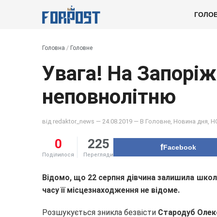
ГОЛО
Головна
/
Головне
Увага! На Запорі
неповнолітню
від
redaktor_news
— 24.08.2019 — В
Головне
,
Новина дня
,
Н
0
225
Facebook
Поділилося
Перегляди
Відомо, що 22 серпня дівчина залишила школ
часу її місцезнаходження не відоме.
Розшукується зникла безвісти
Стародуб Олекс