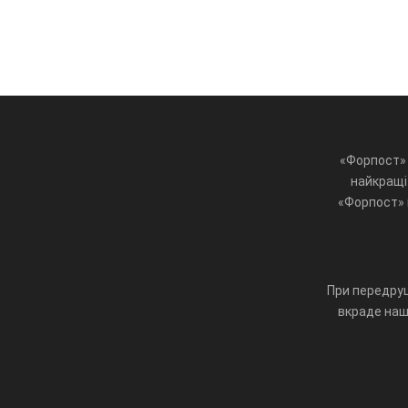
«Форпост» 
найкращі 
«Форпост» ц
При передруц
вкраде наш 