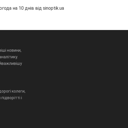
огода на 10 днів від
sinoptik.ua
іші новини,
аналітику.
айважливішу
орогі колеги,
підворітті і