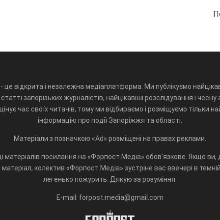
П
- це відкрита і незалежна медіаплатформа. Ми публікуємо найцікав
статті запорізьких журналістів, найцікавіші розслідування і чесну 
інує час своїх читачів, тому ми відбираємо і розміщуємо тільки н
інформацію про події Запоріжжя та області.
Матеріали з позначкою «Ad» розміщені на правах реклами.
і матеріалів посилання на «Форпост.Медіа» обов'язкове. Якщо ви, д
матеріал, колектив «Форпост.Медіа» зустріне вас ввечері в темній 
легенько пожурить. Дякую за розуміння.
E-mail: forpost.media@gmail.com