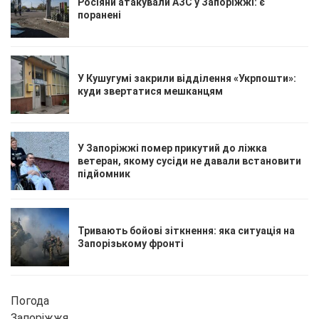
Росіяни атакували АЗС у Запоріжжі: є
поранені
У Кушугумі закрили відділення «Укрпошти»:
куди звертатися мешканцям
У Запоріжжі помер прикутий до ліжка
ветеран, якому сусіди не давали встановити
підйомник
Тривають бойові зіткнення: яка ситуація на
Запорізькому фронті
Погода
Запоріжжя