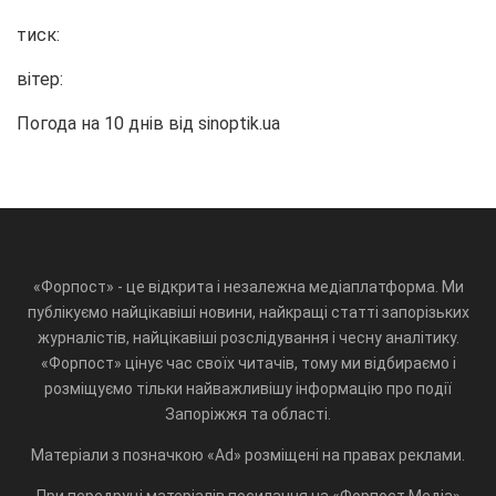
тиск:
вітер:
Погода на 10 днів від
sinoptik.ua
«Форпост» - це відкрита і незалежна медіаплатформа. Ми
публікуємо найцікавіші новини, найкращі статті запорізьких
журналістів, найцікавіші розслідування і чесну аналітику.
«Форпост» цінує час своїх читачів, тому ми відбираємо і
розміщуємо тільки найважливішу інформацію про події
Запоріжжя та області.
Матеріали з позначкою «Ad» розміщені на правах реклами.
При передруці матеріалів посилання на «Форпост.Медіа»