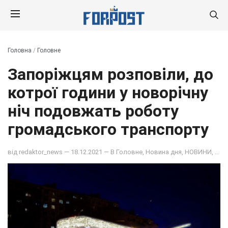
Головна
/
Головне
Запоріжцям розповіли, до
котрої години у новорічну
ніч подовжать роботу
громадського транспорту
від
redaktor_news
— 18.12.2021 — В
Головне
,
Новина дня
,
НОВИНИ
,
ОБ