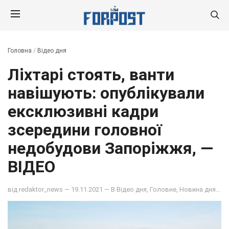
Головна
/
Відео дня
Ліхтарі стоять, ванти
навішують: опублікували
ексклюзивні кадри
зсередини головної
недобудови Запоріжжя, —
ВІДЕО
від
redaktor_news
— 19.11.2021 — В
Відео дня
,
Головне
,
Новина дня
,
НО