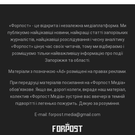
«Форпост» - це відкрита і незалежна медіаплатформа. Ми
публікуємо найцікавіші новини, найкращі статті запорізьких
журналістів, найцікавіші розслідування і чесну аналітику.
«Форпост» цінує час своїх читачів, тому ми відбираємо і
розміщуємо тільки найважливішу інформацію про події
Запоріжжя та області.
Матеріали з позначкою «Ad» розміщені на правах реклами.
При передруці матеріалів посилання на «Форпост.Медіа»
обов'язкове. Якщо ви, дорогі колеги, вкраде наш матеріал,
колектив «Форпост.Медіа» зустріне вас ввечері в темній
підворітті і легенько пожурить. Дякую за розуміння.
E-mail: forpost.media@gmail.com