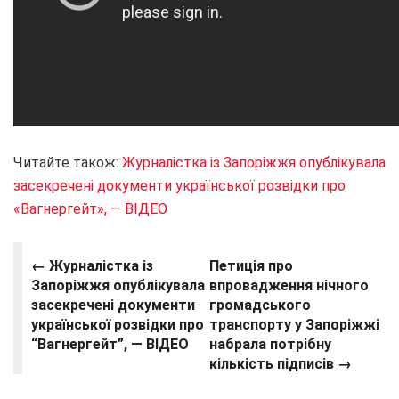
Читайте також:
Журналістка із Запоріжжя опублікувала
засекречені документи української розвідки про
«Вагнергейт», — ВІДЕО
← Журналістка із
Петиція про
Запоріжжя опублікувала
впровадження нічного
засекречені документи
громадського
української розвідки про
транспорту у Запоріжжі
“Вагнергейт”, — ВІДЕО
набрала потрібну
кількість підписів →