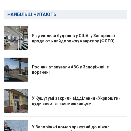
НАЙБІЛЬШ ЧИТАЮТЬ
Як декілька будинків у США: у Запоріжжі
продають найдорожчу квартиру (ФОТО)
Росіяни атакували АЗС у Запоріжжі: є
поранені
У Кушугумі закрили відділення «Укрпошти»:
куди звертатися мешканцям
У Запоріжжі помер прикутий до ліжка