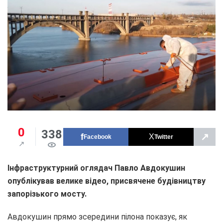
0
338
↗
Facebook
Twitter
Інфраструктурний оглядач Павло Авдокушин
опублікував велике відео, присвячене будівництву
запорізького мосту.
Авдокушин прямо зсередини пілона показує, як