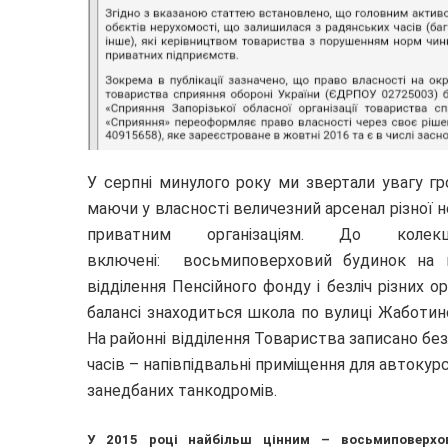
У серпні минулого року ми звертали увагу гр
маючи у власності величезний арсенал різної 
приватним організаціям. До колекц
включені: восьмиповерховий будинок на п
відділення Пенсійного фонду і безліч різних о
балансі знаходиться школа по вулиці Жаботин
На районні відділення Товариства записано без
часів – напівпідвальні приміщення для автокурсів
занедбаних танкодромів.
У 2015 році найбільш цінним – восьмиповерхо