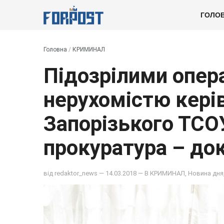
ГОЛО
Головна
/
КРИМИНАЛ
Підозрілими опер
нерухомістю кері
Запорізького ТСО
прокуратура – до
від
redaktor_news
— 14.03.2018 — В
КРИМИНАЛ
,
Новина дня