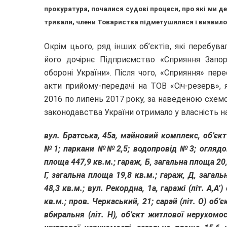
прокуратура, почалися судові процеси, про які ми д
тривали, члени Товариства підметушилися і виявилося
Окрім цього, ряд інших об’єктів, які перебув
його дочірнє Підприємство «Сприяння Запорі
обороні України». Після чого, «Сприяння» пе
акти прийому-передачі на ТОВ «Січ-резерв»,
2016 по липень 2017 року, за наведеною схем
законодавства України отримало у власність н
вул. Братська, 45а, майновий комплекс, об’єкт 
№1; паркани №№2,5; водопровід №3; оглядова
площа 447,9 кв.м.; гараж, Б, загальна площа 20,
Г, загальна площа 19,8 кв.м.; гараж, Д, загал
48,3 кв.м.; вул. Рекордна, 1а, гаражі (літ. А,А
кв.м.; пров. Черкаський, 21; сарай (літ. О) об’
вбиральня (літ. Н), об’єкт житлової нерухомост