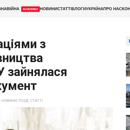
ВНА
ВІЙНА
НОВИНИ
СТАТТІ
БЛОГИ
УКРАЇНА
ПРО НАС
КОН
ВАЖЛИВО
аціями з
вництва
У зайнялася
кумент
,
НОВИНИ
,
ПОДІЇ
,
СТАТТІ