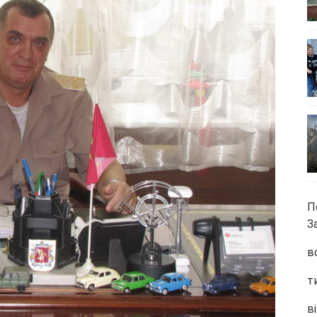
П
З
в
т
ві