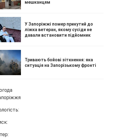
мешканцям
У Запоріжжі помер прикутий до
ліжка ветеран, якому сусіди не
давали встановити підйомник
Тривають бойові зіткнення: яка
ситуація на Запорізькому фронті
огода
апоріжжя
ологість:
иск:
тер: