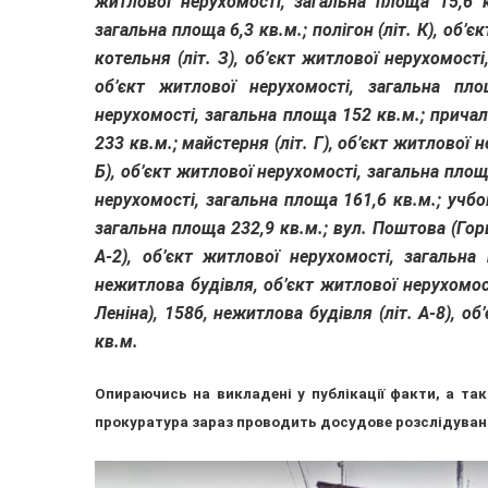
житлової нерухомості, загальна площа 15,6 кв
загальна площа 6,3 кв.м.; полігон (літ. К), об’
котельня (літ. З), об’єкт житлової нерухомості
об’єкт житлової нерухомості, загальна пло
нерухомості, загальна площа 152 кв.м.; прича
233 кв.м.; майстерня (літ. Г), об’єкт житлової н
Б), об’єкт житлової нерухомості, загальна площа
нерухомості, загальна площа 161,6 кв.м.; учбов
загальна площа 232,9 кв.м.; вул. Поштова (Горь
А-2), об’єкт житлової нерухомості, загальна
нежитлова будівля, об’єкт житлової нерухомост
Леніна), 158б, нежитлова будівля (літ. А-8), о
кв.м.
Опираючись на викладені у публікації факти, а та
прокуратура зараз проводить досудове розслідуванн