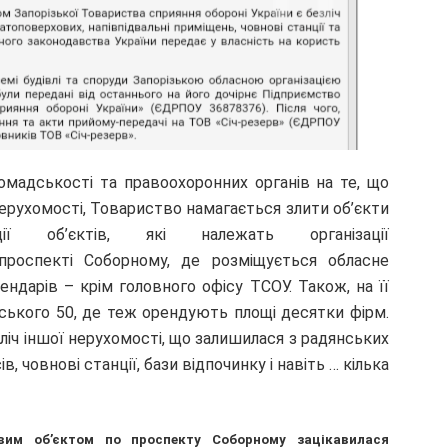
омадськості та правоохоронних органів на те, що
нерухомості, Товариство намагається злити об’єкти
ії об’єктів, які належать організації
роспекті Соборному, де розміщується обласне
рендарів – крім головного офісу ТСОУ. Також, на її
ського 50, де теж орендують площі десятки фірм.
ліч іншої нерухомості, що залишилася з радянських
, човнові станції, бази відпочинку і навіть … кілька
вим об’єктом по проспекту Соборному зацікавилася