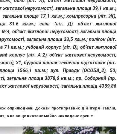
.м.; бокс (літ. Л), об’єкт житлової нерухомості,
єкт житлової нерухомості, загальна площа 39,1 кв.м.;
, загальна площа 17,1 кв.м.; компресорна (літ. Ж),
ща 31,6 кв.м.; елінг (літ. Д), об’єкт житлової
л №4, об’єкт житлової нерухомості, загальна площа
ерухомості, загальна площа 33,5 кв.м.; полігон (літ.
 71 кв.м.; учбовий корпус (літ. В), об’єкт житлової
ий корпус (літ. А-2), об’єкт житлової нерухомості,
кого), 31, будівля школи технічної підготовки (літ.
 площа 1566,1 кв.м.; вул. Правди (ОСОБА_2), 50,
і, загальна площа 3878,6 кв.м.; пр. Соборний (пр.
б’єкт житлової нерухомості, загальна площа 4359,86
кож оприлюднені докази протиправних дій Ігоря Павлія,
я, а на вище вказане майно накладено арешт.