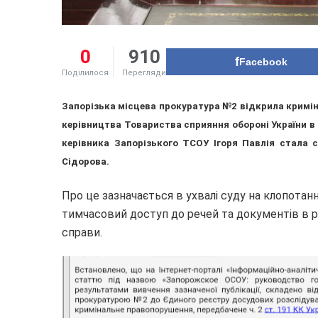
0
910
Facebook
Поділилося
Перегляди
Запорізька місцева прокуратура №2 відкрила криміна
керівництва Товариства сприяння обороні України в 
керівника Запорізького ТСОУ Ігоря Павлія стала 
Сідорова.
Про це зазначається в ухвалі суду на клопота
тимчасовий доступ до речей та документів в р
справи.