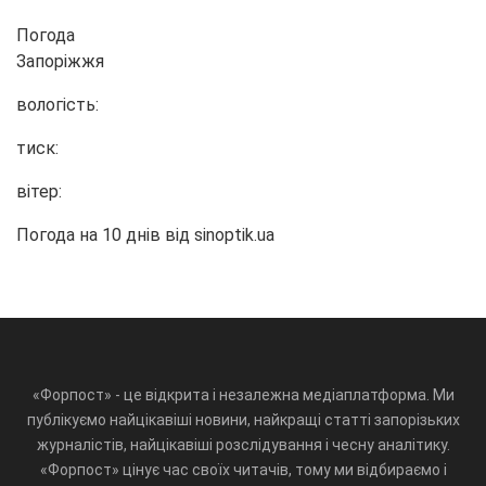
Погода
Запоріжжя
вологість:
тиск:
вітер:
Погода на 10 днів від
sinoptik.ua
«Форпост» - це відкрита і незалежна медіаплатформа. Ми
публікуємо найцікавіші новини, найкращі статті запорізьких
журналістів, найцікавіші розслідування і чесну аналітику.
«Форпост» цінує час своїх читачів, тому ми відбираємо і