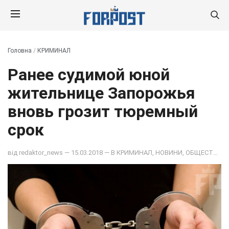
Головна
/
КРИМИНАЛ
Ранее судимой юной
жительнице Запорожья
вновь грозит тюремный
срок
від
redaktor_news
— 15.03.2018 — В
КРИМИНАЛ
,
НОВИНИ
,
ОБЩЕСТВО
,
П