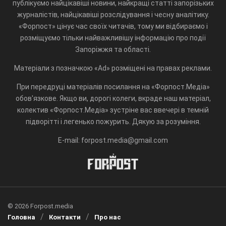
публікуємо найцікавіші новини, найкращі статті запорізьких
журналістів, найцікавіші розслідування і чесну аналітику.
«Форпост» цінує час своїх читачів, тому ми відбираємо і
розміщуємо тільки найважливішу інформацію про події
Запоріжжя та області.
Матеріали з позначкою «Ad» розміщені на правах реклами.
При передруці матеріалів посилання на «Форпост.Медіа»
обов'язкове. Якщо ви, дорогі колеги, вкраде наш матеріал,
колектив «Форпост.Медіа» зустріне вас ввечері в темній
підворітті і легенько пожурить. Дякую за розуміння.
E-mail: forpost.media@gmail.com
© 2026 Forpost.media
Головна
Контакти
Про нас