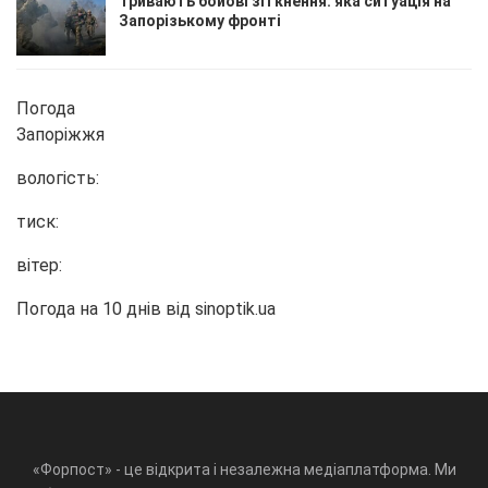
Тривають бойові зіткнення: яка ситуація на
Запорізькому фронті
Погода
Запоріжжя
вологість:
тиск:
вітер:
Погода на 10 днів від
sinoptik.ua
«Форпост» - це відкрита і незалежна медіаплатформа. Ми