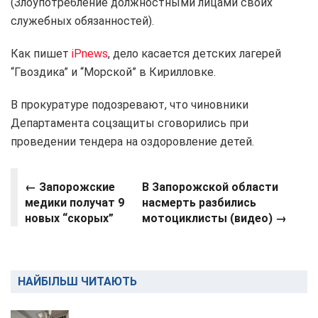
(Злоупотребление должностными лицами своих
служебных обязанностей).
Как пишет
iPnews
, дело касается детских лагерей
“Гвоздика” и “Морской” в Кирилловке.
В прокуратуре подозревают, что чиновники
Департамента соцзащиты сговорились при
проведении тендера на оздоровление детей.
← Запорожские
В Запорожской области
медики получат 9
насмерть разбились
новых “скорых”
мотоциклисты (видео) →
НАЙБІЛЬШ ЧИТАЮТЬ