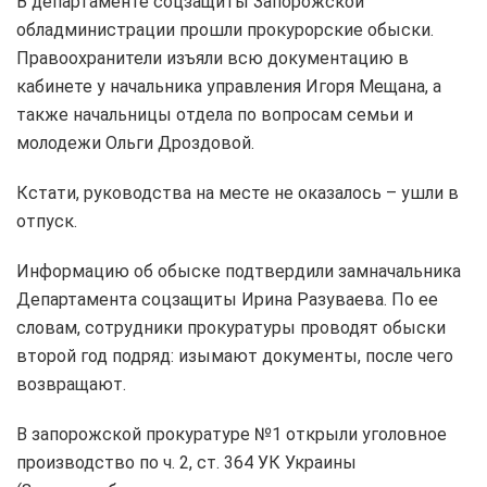
В департаменте соцзащиты Запорожской
обладминистрации прошли прокурорские обыски.
Правоохранители изъяли всю документацию в
кабинете у начальника управления Игоря Мещана, а
также начальницы отдела по вопросам семьи и
молодежи Ольги Дроздовой.
Кстати, руководства на месте не оказалось – ушли в
отпуск.
Информацию об обыске подтвердили замначальника
Департамента соцзащиты Ирина Разуваева. По ее
словам, сотрудники прокуратуры проводят обыски
второй год подряд: изымают документы, после чего
возвращают.
В запорожской прокуратуре №1 открыли уголовное
производство по ч. 2, ст. 364 УК Украины