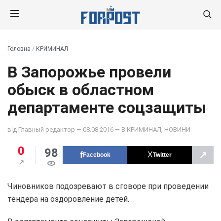
Головна
/
КРИМИНАЛ
В Запорожье провели
обыск в областном
департаменте соцзащиты
від
Главный редактор
— 08.08.2016 — В
КРИМИНАЛ
,
НОВИНИ
0
98
↗
Facebook
Twitter
Чиновников подозревают в сговоре при проведении
тендера на оздоровление детей.