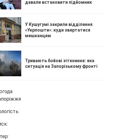
давали встановити підйомник
У Кушугумі закрили відділення
«Укрпошти»: куди звертатися
мешканцям
Тривають бойові зіткнення: яка
ситуація на Запорізькому фронті
огода
апоріжжя
ологість:
иск:
тер: