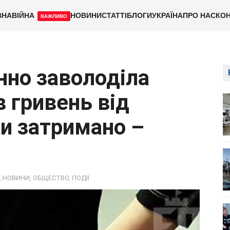
ВНА
ВІЙНА
НОВИНИ
СТАТТІ
БЛОГИ
УКРАЇНА
ПРО НАС
КОН
ВАЖЛИВО
нно заволоділа
 гривень від
и затримано –
,
НОВИНИ
,
ОБЩЕСТВО
,
ПОДІЇ