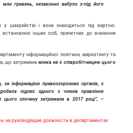
0 млн гривень, незаконно вибуло з-під його
у у шахрайстві і вона знаходиться під вартою.
а встановлює інших осіб, причетних до вчинення
артаменту інформаційної політики, маркетингу та
ив, що затримана
жінка не є співробітницею цього
а, за інформацією правоохоронних органів, є
дробила підпис одного з членів правління
я цього злочину затримали в 2017 році”, –
сы на руководящие должности в департаментах