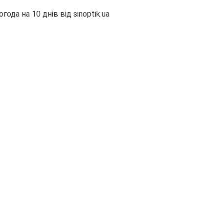
огода на 10 днів від
sinoptik.ua