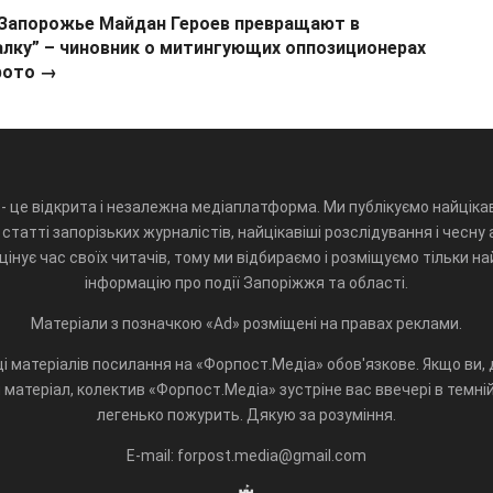
 Запорожье Майдан Героев превращают в
алку” – чиновник о митингующих оппозиционерах
фото
→
- це відкрита і незалежна медіаплатформа. Ми публікуємо найцікав
статті запорізьких журналістів, найцікавіші розслідування і чесну 
інує час своїх читачів, тому ми відбираємо і розміщуємо тільки н
інформацію про події Запоріжжя та області.
Матеріали з позначкою «Ad» розміщені на правах реклами.
і матеріалів посилання на «Форпост.Медіа» обов'язкове. Якщо ви, д
матеріал, колектив «Форпост.Медіа» зустріне вас ввечері в темній 
легенько пожурить. Дякую за розуміння.
E-mail: forpost.media@gmail.com