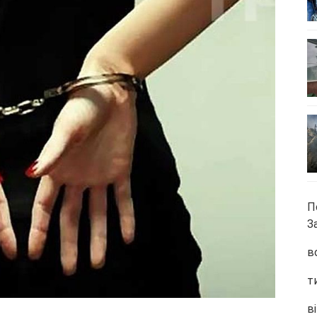
П
З
в
т
ві