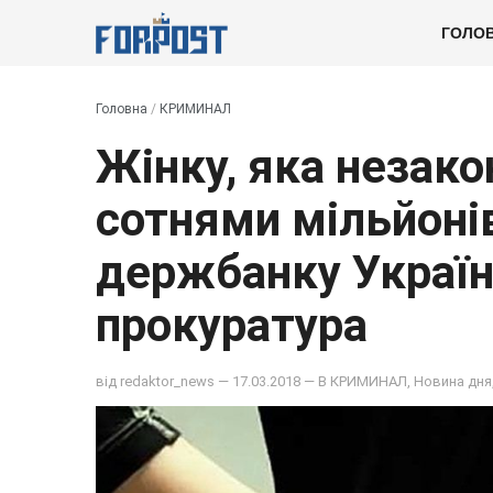
ГОЛО
Головна
/
КРИМИНАЛ
Жінку, яка незако
сотнями мільйонів
держбанку Україн
прокуратура
від
redaktor_news
— 17.03.2018 — В
КРИМИНАЛ
,
Новина дня