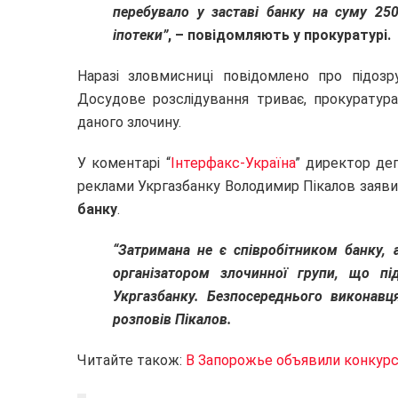
перебувало у заставі банку на суму 25
іпотеки”
, – повідомляють у прокуратурі.
Наразі зловмисниці повідомлено про підозр
Досудове розслідування триває, прокуратур
даного злочину.
У коментарі “
Інтерфакс-Україна
” директор деп
реклами Укргазбанку Володимир Пікалов заяв
банку
.
“Затримана не є співробітником банку, 
організатором злочинної групи, що пі
Укргазбанку. Безпосереднього виконавц
розповів Пікалов.
Читайте також:
В Запорожье объявили конкур