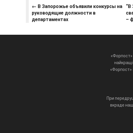
← В Запорожье объявили конкурсы на
“В
руководящие должности в
св
департаментах
– 
«Форпост» 
найкращі 
«Форпост» ц
При передруц
вкраде наш 