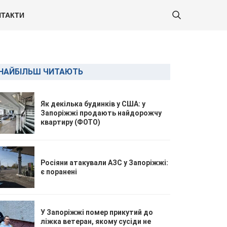
ТАКТИ
НАЙБІЛЬШ ЧИТАЮТЬ
Як декілька будинків у США: у
Запоріжжі продають найдорожчу
квартиру (ФОТО)
Росіяни атакували АЗС у Запоріжжі:
є поранені
У Запоріжжі помер прикутий до
ліжка ветеран, якому сусіди не