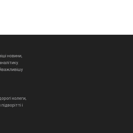
іші новини,
аналітику.
айважливішу
орогі колеги,
підворітті і