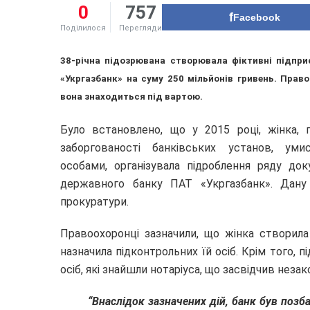
0
757
Facebook
Поділилося
Перегляди
38-річна підозрювана створювала фіктивні підпр
«Укргазбанк» на суму 250 мільйонів гривень. Прав
вона знаходиться під вартою.
Було встановлено,
що у 2015 році, жінка
, 
заборгованості банківських установ,
уми
особами
,
організувала підроб
лення
ряду доку
державного банку
ПАТ «Укргазбанк». Дан
прокуратури.
Правоохоронці зазначили, що жінка створила
назначила підконтрольних їй осіб. Крім того, 
осіб, які знайшли нотаріуса, що засвідчив незако
“Внаслідок зазначених дій, банк був позб