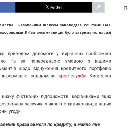
↗
Twitter
П
иємства і незаконним шляхом заволоділа коштами ПАТ
оохоронцями Київа зловмисницю було затримано, наразі
під приводом допомоги у вирішенні проблемної
сно та за
по
передньою змовою з іншими
ментів щодо відчуження кредитного портфелю
у інформацію повідомляє
прес-служба
Київської
 низку фіктивних підприємств, керівниками яких
підозрювана залучила у якості співвиконавців інших
нні угоди.
авлений права вимоги по кредиту, а майно яке