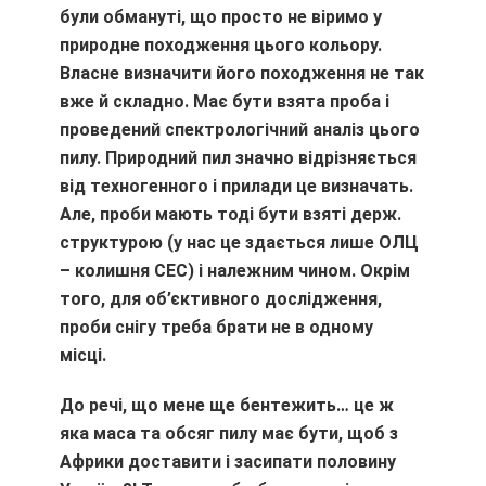
були обмануті, що просто не віримо у
природне походження цього кольору.
Власне визначити його походження не так
вже й складно. Має бути взята проба і
проведений спектрологічний аналіз цього
пилу. Природний пил значно відрізняється
від техногенного і прилади це визначать.
Але, проби мають тоді бути взяті держ.
структурою (у нас це здається лише ОЛЦ
– колишня СЕС) і належним чином. Окрім
того, для об’єктивного дослідження,
проби снігу треба брати не в одному
місці.
До речі, що мене ще бентежить… це ж
яка маса та обсяг пилу має бути, щоб з
Африки доставити і засипати половину