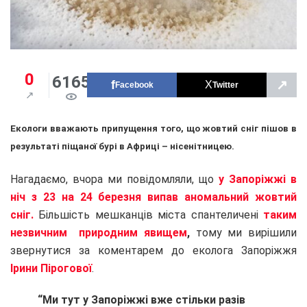
0
6165
↗
Facebook
Twitter
Екологи вважають припущення того, що жовтий сніг пішов в
результаті піщаної бурі в Африці – нісенітницею.
Нагадаємо, вчора ми повідомляли, що
у Запоріжжі в
ніч з 23 на 24 березня випав аномальний жовтий
сніг.
Більшість мешканців міста спантеличені
таким
незвичним природним явищем
,
тому ми вирішили
звернутися за коментарем до еколога Запоріжжя
Ірини Пірогової
.
“Ми тут у Запоріжжі вже стільки разів