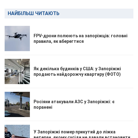
НАЙБІЛЬШ ЧИТАЮТЬ
FPV-дрони полюють на запоріжців: головні
правила, як вберегтися
Як декілька будинків у США: у Запоріжжі
продають найдорожчу квартиру (ФОТО)
Росіяни атакували АЗС у Запоріжжі: є
поранені
У Запоріжжі помер прикутий до ліжка
ветеран, якому сусіди не давали встановити