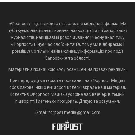
«Форпост» - це відкрита і незалежна медіаплатформа. Ми
публікуємо найцікавіші новини, найкращі статті запорізьких
журналістів, найцікавіші розслідування і чесну аналітику.
«Форпост» цінує час своїх читачів, тому ми відбираємо і
розміщуємо тільки найважливішу інформацію про події
Запоріжжя та області.
Матеріали з позначкою «Ad» розміщені на правах реклами.
При передруці матеріалів посилання на «Форпост.Медіа»
обов'язкове. Якщо ви, дорогі колеги, вкраде наш матеріал,
колектив «Форпост.Медіа» зустріне вас ввечері в темній
підворітті і легенько пожурить. Дякую за розуміння.
E-mail: forpost.media@gmail.com