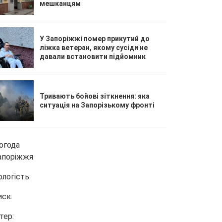
мешканцям
У Запоріжжі помер прикутий до
ліжка ветеран, якому сусіди не
давали встановити підйомник
Тривають бойові зіткнення: яка
ситуація на Запорізькому фронті
огода
апоріжжя
ологість:
иск:
тер: