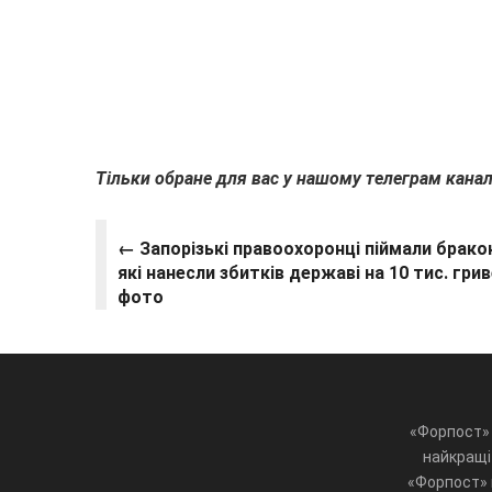
Тільки обране для вас у нашому телеграм канал
← Запорізькі правоохоронці піймали бракон
які нанесли збитків державі на 10 тис. гри
фото
«Форпост» 
найкращі 
«Форпост» ц