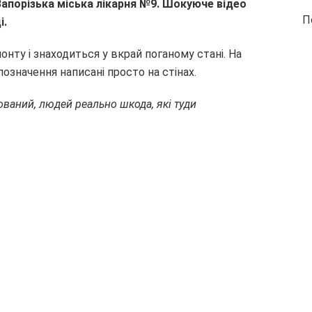
Запорізька міська лікарня №9. Шокуюче відео
П
і.
онту і знаходиться у вкрай поганому стані. На
позначення написані просто на стінах.
ваний, людей реально шкода, які туди