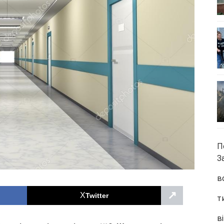
П
З
в
↗
Twitter
т
ві