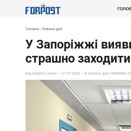
ГОЛО
Головна
/
Новина дня
У Запоріжжі вияви
страшно заходити
від
redaktor_news
— 27.01.2020 — В
Новина дня
,
НОВИНИ
,
О