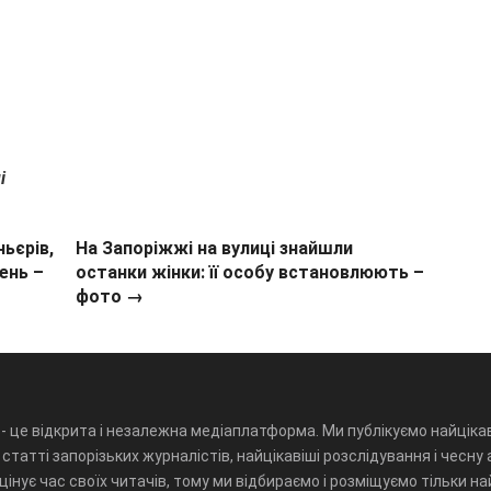
і
ьєрів,
На Запоріжжі на вулиці знайшли
вень –
останки жінки: її особу встановлюють –
фото →
- це відкрита і незалежна медіаплатформа. Ми публікуємо найцікав
статті запорізьких журналістів, найцікавіші розслідування і чесну 
інує час своїх читачів, тому ми відбираємо і розміщуємо тільки н