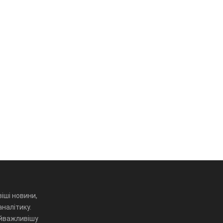
іші новини,
аналітику.
айважливішу