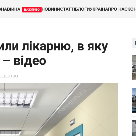
ВНА
ВІЙНА
НОВИНИ
СТАТТІ
БЛОГИ
УКРАЇНА
ПРО НАС
КОН
ВАЖЛИВО
ли лікарню, в яку
 – відео
БЩЕСТВО