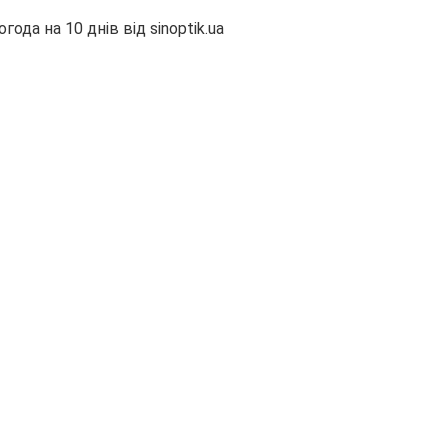
огода на 10 днів від
sinoptik.ua