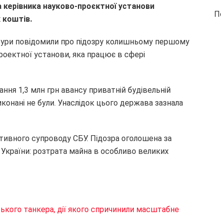
 керівника науково-про
є
ктної установи
П
 коштів.
тури повідомили про підозру колишньому першому
оектної установи, яка працює в сфері
ання 1,3 млн грн авансу приватній будівельній
виконані не були. Унаслідок цього держава зазнала
ативного супроводу СБУ. Підозра оголошена за
 України: розтрата майна в особливо великих
ського танкера, дії якого спричинили масштабне