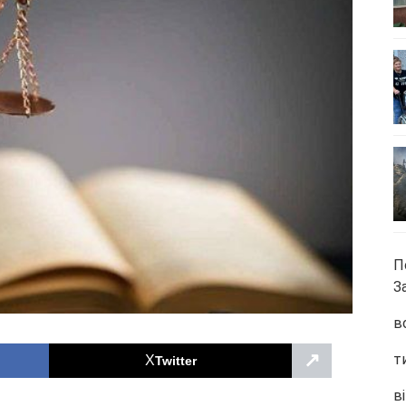
П
З
в
↗
т
Twitter
ві