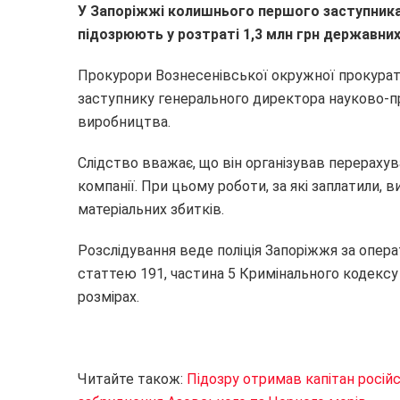
У Запоріжжі колишнього першого заступника
підозрюють у розтраті 1,3 м
лн грн
державних
Прокурори Вознесенівської окружної прокура
заступнику генерального директора науково-пр
виробництва.
Слідство вважає, що він організував перерахув
компанії. При цьому роботи, за які заплатили, 
матеріальних збитків.
Розслідування веде поліція Запоріжжя за опер
статтею 191, частина 5 Кримінального кодексу
розмірах.
Читайте також:
Підозру отримав капітан росій