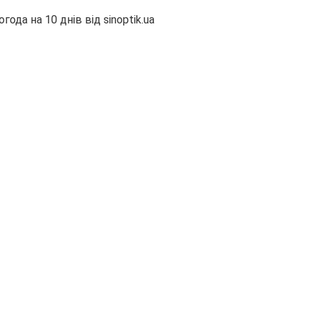
огода на 10 днів від
sinoptik.ua