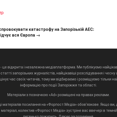
zp
провокувати катастрофу на Запорізькій АЕС:
відчує вся Європа →
- це відкрита і незалежна медіаплатформа. Ми публікуємо найцікав
статті запорізьких журналістів, найцікавіші розслідування і чесну 
інує час своїх читачів, тому ми відбираємо і розміщуємо тільки н
інформацію про події Запоріжжя та області.
Матеріали з позначкою «Ad» розміщені на правах реклами.
і матеріалів посилання на «Форпост.Медіа» обов'язкове. Якщо ви, д
матеріал, колектив «Форпост.Медіа» зустріне вас ввечері в темній 
легенько пожурить. Дякую за розуміння.