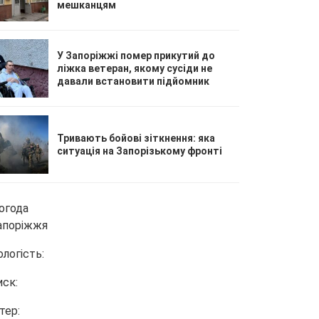
мешканцям
У Запоріжжі помер прикутий до
ліжка ветеран, якому сусіди не
давали встановити підйомник
Тривають бойові зіткнення: яка
ситуація на Запорізькому фронті
огода
апоріжжя
ологість:
иск:
тер: