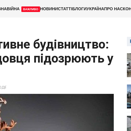
ВНА
ВІЙНА
НОВИНИ
СТАТТІ
БЛОГИ
УКРАЇНА
ПРО НАС
КОН
ВАЖЛИВО
ктивне будівництво:
довця підозрюють у
ОДІЇ