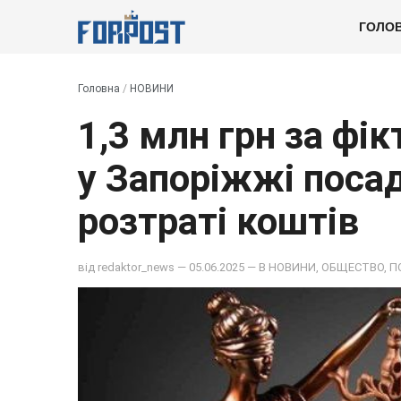
ГОЛО
Головна
/
НОВИНИ
1,3 млн грн за фі
у Запоріжжі поса
розтраті коштів
від
redaktor_news
— 05.06.2025 — В
НОВИНИ
,
ОБЩЕСТВО
,
П