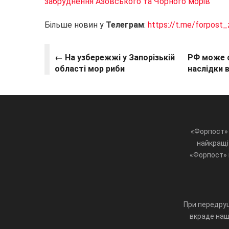
забруднення Азовського та Чорного морів
Більше новин у
Телеграм
:
https://t.me/forpost_
← На узбережжі у Запорізькій
РФ може с
області мор риби
наслідки 
«Форпост» 
найкращі 
«Форпост» ц
При передруц
вкраде наш 