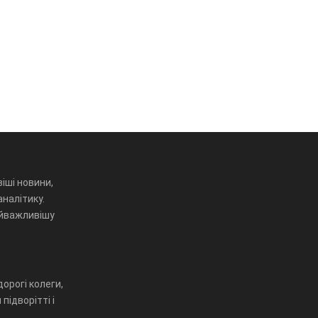
іші новини,
аналітику.
айважливішу
орогі колеги,
підворітті і