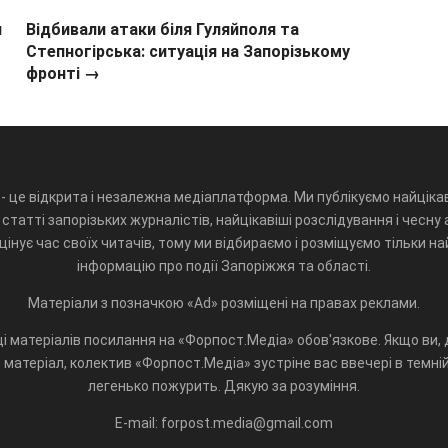
и
Відбивали атаки біля Гуляйполя та
Степногірська: ситуація на Запорізькому
фронті →
- це відкрита і незалежна медіаплатформа. Ми публікуємо найцікав
статті запорізьких журналістів, найцікавіші розслідування і чесну 
інує час своїх читачів, тому ми відбираємо і розміщуємо тільки н
інформацію про події Запоріжжя та області.
Матеріали з позначкою «Ad» розміщені на правах реклами.
і матеріалів посилання на «Форпост.Медіа» обов'язкове. Якщо ви, д
матеріал, колектив «Форпост.Медіа» зустріне вас ввечері в темній 
легенько пожурить. Дякую за розуміння.
E-mail: forpost.media@gmail.com