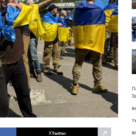
П
З
в
т
↗
ві
Twitter