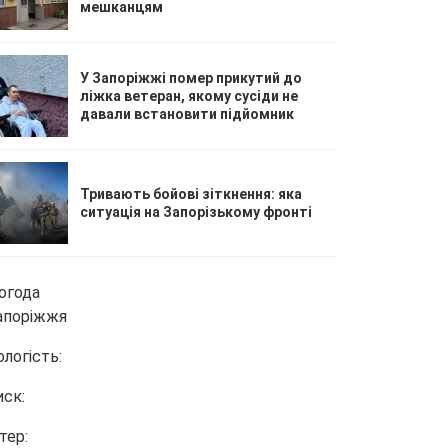
мешканцям
У Запоріжжі помер прикутий до
ліжка ветеран, якому сусіди не
давали встановити підйомник
Тривають бойові зіткнення: яка
ситуація на Запорізькому фронті
огода
апоріжжя
ологість:
иск:
тер: