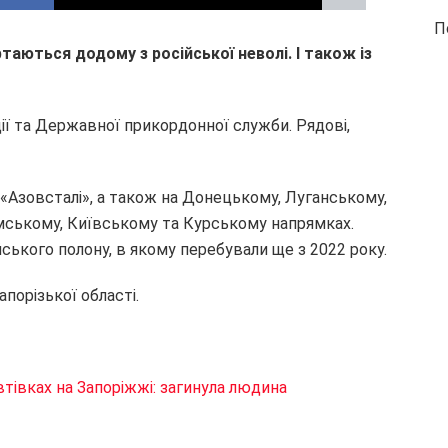
П
таються додому з російської неволі. І також із
дії та Державної прикордонної служби. Рядові,
 «Азовсталі», а також на Донецькому, Луганському,
умському, Київському та Курському напрямках.
ійського полону, в якому перебували ще з 2022 року.
апорізької області.
втівках на Запоріжжі: загинула людина