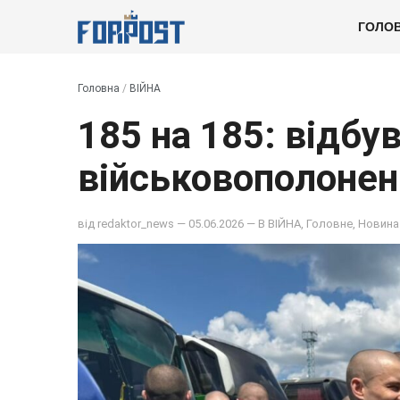
ГОЛО
Головна
/
ВІЙНА
185 на 185: відбу
військовополонен
від
redaktor_news
— 05.06.2026 — В
ВІЙНА
,
Головне
,
Новина