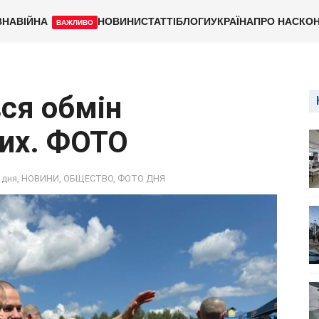
ВНА
ВІЙНА
НОВИНИ
СТАТТІ
БЛОГИ
УКРАЇНА
ПРО НАС
КОН
ВАЖЛИВО
вся обмін
их. ФОТО
 дня
,
НОВИНИ
,
ОБЩЕСТВО
,
ФОТО ДНЯ