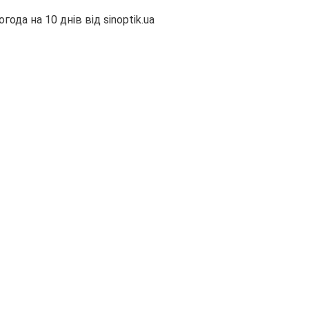
огода на 10 днів від
sinoptik.ua