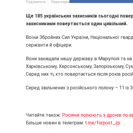
Поділилося
Перегляди
Ще 185 українських захисників сьогодні повер
захисниками повертається один цивільний.
Воїни Збройних Сил України, Національної гвар
сержанти й офіцери.
Вони захищали нашу державу в Маріуполі та на
Харківському, Херсонському, Запорізькому, С
Серед них ті, хто повертається після років рос
Серед звільнених з російського полону – 11 із З
Читайте також:
Росіяни полюють з дронів по а
Більше новин в телеграм:
t.me/forpost_zp