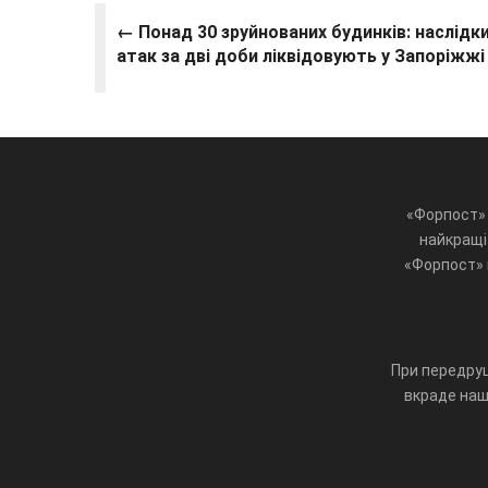
← Понад 30 зруйнованих будинків: наслідк
атак за дві доби ліквідовують у Запоріжжі
«Форпост» 
найкращі 
«Форпост» ц
При передруц
вкраде наш 