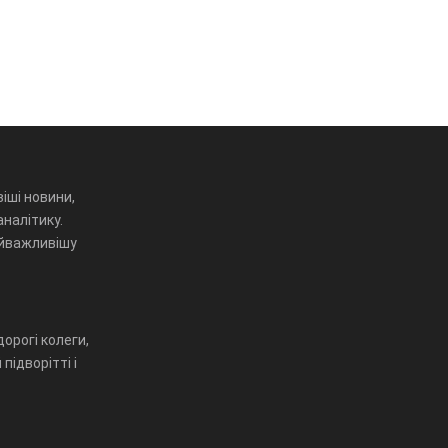
іші новини,
аналітику.
айважливішу
орогі колеги,
підворітті і