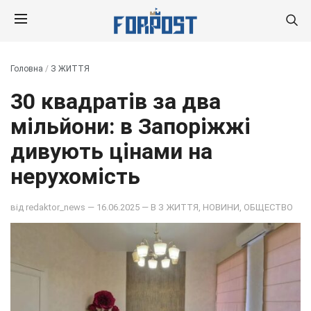
Головна
/
З ЖИТТЯ
30 квадратів за два
мільйони: в Запоріжжі
дивують цінами на
нерухомість
від
redaktor_news
— 16.06.2025 — В
З ЖИТТЯ
,
НОВИНИ
,
ОБЩЕСТВО