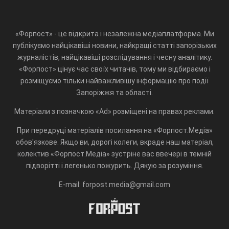
«Форпост» - це відкрита і незалежна медіаплатформа. Ми
публікуємо найцікавіші новини, найкращі статті запорізьких
журналістів, найцікавіші розслідування і чесну аналітику.
«Форпост» цінує час своїх читачів, тому ми відбираємо і
розміщуємо тільки найважливішу інформацію про події
Запоріжжя та області.
Матеріали з позначкою «Ad» розміщені на правах реклами.
При передруці матеріалів посилання на «Форпост.Медіа»
обов'язкове. Якщо ви, дорогі колеги, вкраде наш матеріал,
колектив «Форпост.Медіа» зустріне вас ввечері в темній
підворітті і легенько пожурить. Дякую за розуміння.
E-mail: forpost.media@gmail.com