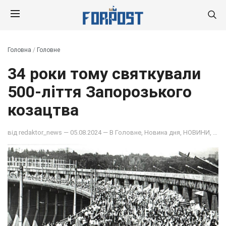
Головна
/
Головне
34 роки тому святкували
500-ліття Запорозького
козацтва
від
redaktor_news
— 05.08.2024 — В
Головне
,
Новина дня
,
НОВИНИ
,
ОБ