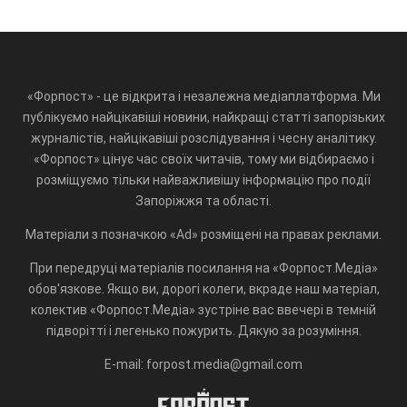
«Форпост» - це відкрита і незалежна медіаплатформа. Ми
публікуємо найцікавіші новини, найкращі статті запорізьких
журналістів, найцікавіші розслідування і чесну аналітику.
«Форпост» цінує час своїх читачів, тому ми відбираємо і
розміщуємо тільки найважливішу інформацію про події
Запоріжжя та області.
Матеріали з позначкою «Ad» розміщені на правах реклами.
При передруці матеріалів посилання на «Форпост.Медіа»
обов'язкове. Якщо ви, дорогі колеги, вкраде наш матеріал,
колектив «Форпост.Медіа» зустріне вас ввечері в темній
підворітті і легенько пожурить. Дякую за розуміння.
E-mail: forpost.media@gmail.com