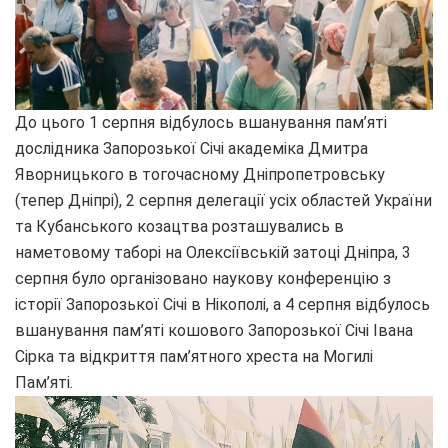
До цього 1 серпня відбулось вшанування пам’яті
дослідника Запорозької Січі академіка Дмитра
Яворницького в тогочасному Дніпропетровську
(тепер Дніпрі), 2 серпня делегації усіх областей України
та Кубанського козацтва розташувались в
наметовому таборі на Олексіївській затоці Дніпра, 3
серпня було організовано наукову конференцію з
історії Запорозької Січі в Нікополі, а 4 серпня відбулось
вшанування пам’яті кошового Запорозької Січі Івана
Сірка та відкриття пам’ятного хреста на Могилі
Пам’яті.