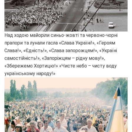
Над ходою майоріли синьо-жовті та червоно-чорні
прапори та лунали гасла «Слава Україні!», «Героям
Слава!», «Єдність!», «Слава запорожцям!», «Україні
самостійність!», «Запоріжцям – рідну мову!»,
«Збережемо Хортицю!» «Чисте небо – чисту воду
українському народу!»