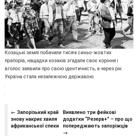
Козацькі землі побачили тисячі синьо-жовтих
прапорів, нащадки козаків згадали своє коріння і
вголос заявили про свою ідентичність, а через рік
Україна стала незалежною державою.
.
.
← Запорізький край
Виявлено три фейкові
знову накриє хвиля
додатки “Резерв+” – про що
африканської спеки
попереджають запоріжців
→