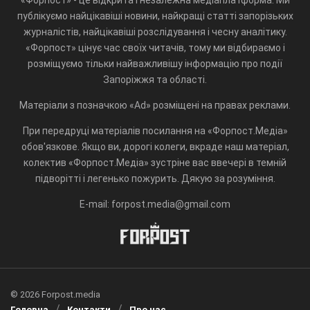
публікуємо найцікавіші новини, найкращі статті запорізьких
журналістів, найцікавіші розслідування і чесну аналітику.
«Форпост» цінує час своїх читачів, тому ми відбираємо і
розміщуємо тільки найважливішу інформацію про події
Запоріжжя та області.
Матеріали з позначкою «Ad» розміщені на правах реклами.
При передруці матеріалів посилання на «Форпост.Медіа»
обов'язкове. Якщо ви, дорогі колеги, вкраде наш матеріал,
колектив «Форпост.Медіа» зустріне вас ввечері в темній
підворітті і легенько пожурить. Дякую за розуміння.
E-mail: forpost.media@gmail.com
© 2026 Forpost.media
Головна
Контакти
Про нас