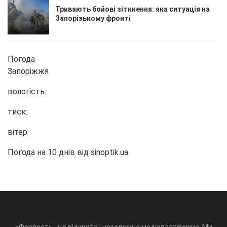
Тривають бойові зіткнення: яка ситуація на
Запорізькому фронті
Погода
Запоріжжя
вологість:
тиск:
вітер:
Погода на 10 днів від
sinoptik.ua
«Форпост» - це відкрита і незалежна медіаплатформа. Ми