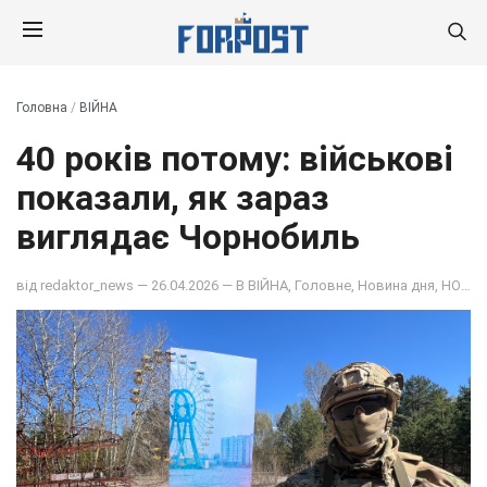
Головна
/
ВІЙНА
40 років потому: військові
показали, як зараз
виглядає Чорнобиль
від
redaktor_news
— 26.04.2026 — В
ВІЙНА
,
Головне
,
Новина дня
,
НОВИНИ