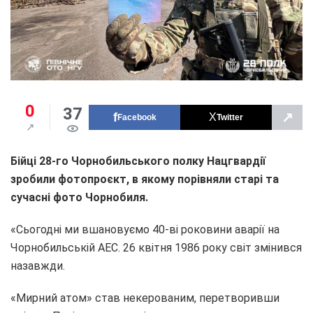
0
37
↗
Facebook
Twitter
Бійці 28-го Чорнобильського полку Нацгвардії
зробили фотопроєкт, в якому порівняли старі та
сучасні фото Чорнобиля.
«Сьогодні ми вшановуємо 40-ві роковини аварії на
Чорнобильській АЕС. 26 квітня 1986 року світ змінився
назавжди.
«Мирний атом» став некерованим, перетворивши