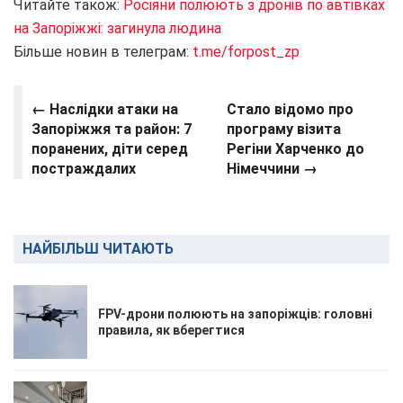
Читайте також:
Росіяни полюють з дронів по автівках
на Запоріжжі: загинула людина
Більше новин в телеграм:
t.me/forpost_zp
← Наслідки атаки на
Стало відомо про
Запоріжжя та район: 7
програму візита
поранених, діти серед
Регіни Харченко до
постраждалих
Німеччини →
НАЙБІЛЬШ ЧИТАЮТЬ
FPV-дрони полюють на запоріжців: головні
правила, як вберегтися