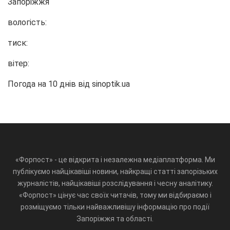
Запоріжжя
вологість:
тиск:
вітер:
Погода на 10 днів від
sinoptik.ua
«Форпост» - це відкрита і незалежна медіаплатформа. Ми
публікуємо найцікавіші новини, найкращі статті запорізьких
журналістів, найцікавіші розслідування і чесну аналітику.
«Форпост» цінує час своїх читачів, тому ми відбираємо і
розміщуємо тільки найважливішу інформацію про події
Запоріжжя та області.