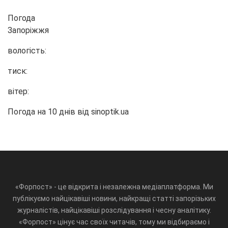
Погода
Запоріжжя
вологість:
тиск:
вітер:
Погода на 10 днів від
sinoptik.ua
«Форпост» - це відкрита і незалежна медіаплатформа. Ми
публікуємо найцікавіші новини, найкращі статті запорізьких
журналістів, найцікавіші розслідування і чесну аналітику.
«Форпост» цінує час своїх читачів, тому ми відбираємо і