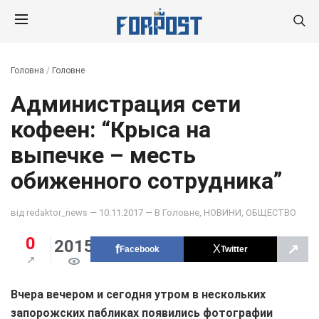
Головна
/
Головне
Администрация сети
кофеен: “Крыса на
выпечке – месть
обиженного сотрудника”
від
redaktor_news
— 10.11.2017 — В
Головне
,
НОВИНИ
,
ОБЩЕСТВО
0
2015
↗
Facebook
Twitter
Вчера вечером и сегодня утром в нескольких
запорожских пабликах появились фотографии