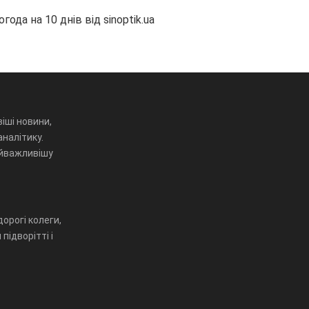
огода на 10 днів від
sinoptik.ua
іші новини,
аналітику.
айважливішу
орогі колеги,
підворітті і