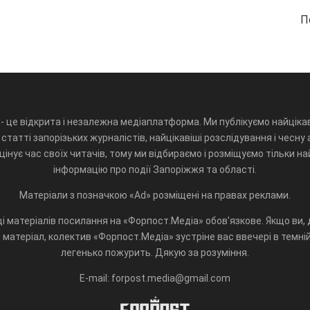
П
- це відкрита і незалежна медіаплатформа. Ми публікуємо найцікав
статті запорізьких журналістів, найцікавіші розслідування і чесну 
інує час своїх читачів, тому ми відбираємо і розміщуємо тільки н
інформацію про події Запоріжжя та області.
Матеріали з позначкою «Ad» розміщені на правах реклами.
і матеріалів посилання на «Форпост.Медіа» обов'язкове. Якщо ви, д
матеріал, колектив «Форпост.Медіа» зустріне вас ввечері в темній 
легенько пожурить. Дякую за розуміння.
E-mail: forpost.media@gmail.com