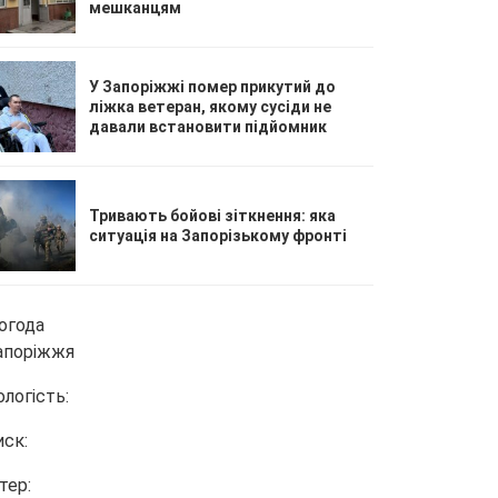
мешканцям
У Запоріжжі помер прикутий до
ліжка ветеран, якому сусіди не
давали встановити підйомник
Тривають бойові зіткнення: яка
ситуація на Запорізькому фронті
огода
апоріжжя
ологість:
иск:
тер: