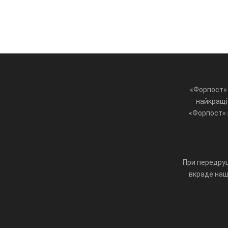
«Форпост» 
найкращі 
«Форпост» ц
При передруц
вкраде наш 