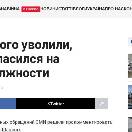
ВНА
ВІЙНА
НОВИНИ
СТАТТІ
БЛОГИ
УКРАЇНА
ПРО НАС
КОН
ВАЖЛИВО
го уволили,
ласился на
лжности
ВО
↗
Twitter
енных обращений СМИ решили прокомментировать
а Шацкого.