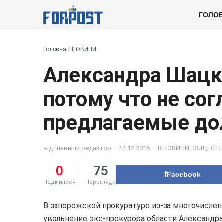
ГОЛО
Головна
/
НОВИНИ
Александра Шацко
потому что не сог
предлагаемые до
від
Главный редактор
— 14.12.2016 — В
НОВИНИ
,
ОБЩЕСТ
0
75
Facebook
Поділилося
Перегляди
В запорожской прокуратуре из-за многочисл
увольнение экс-прокурора области Александр