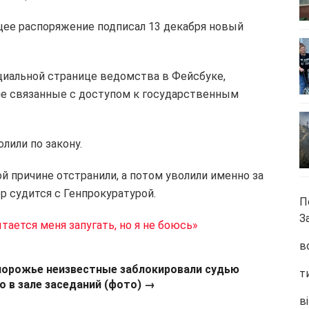
ющее распоряжение подписал 13 декабря новый
циальной странице ведомства в Фейсбуке,
не связанные с доступом к государственным
лили по закону.
 причине отстранили, а потом уволили именно за
р судится с Генпрокуратурой.
П
З
тается меня запугать, но я не боюсь»
в
порожье неизвестные заблокировали судью
т
о в зале заседаний (фото) →
ві