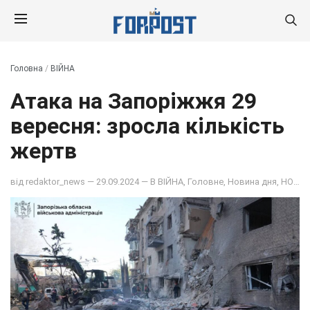
Головна
/
ВІЙНА
Атака на Запоріжжя 29
вересня: зросла кількість
жертв
від
redaktor_news
— 29.09.2024 — В
ВІЙНА
,
Головне
,
Новина дня
,
НОВИНИ