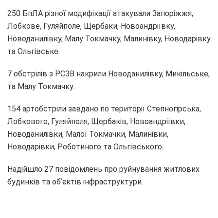
250 БпЛА різної модифікації атакували Запоріжжя,
Лобкове, Гуляйполе, Щербаки, Новоандріївку,
Новоданилівку, Малу Токмачку, Малинівку, Новодарівку
та Ольгівське.
7 обстрілів з РСЗВ накрили Новоданилівку, Микільське,
та Малу Токмачку.
154 артобстріли завдано по території Степногірська,
Лобкового, Гуляйполя, Щербаків, Новоандріївки,
Новоданилівки, Малої Токмачки, Малинівки,
Новодарівки, Роботиного та Ольгівського.
Надійшло 27 повідомлень про руйнування житлових
будинків та об’єктів інфраструктури.