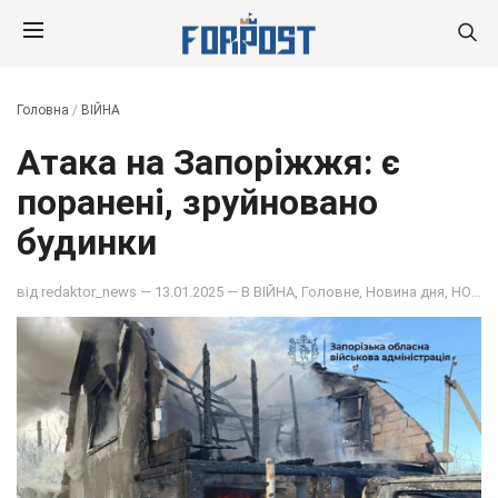
Головна
/
ВІЙНА
Атака на Запоріжжя: є
поранені, зруйновано
будинки
від
redaktor_news
— 13.01.2025 — В
ВІЙНА
,
Головне
,
Новина дня
,
НОВИНИ