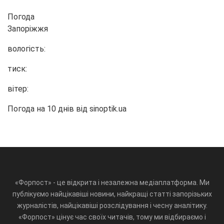
Погода
Запоріжжя
вологість:
тиск:
вітер:
Погода на 10 днів від
sinoptik.ua
«Форпост» - це відкрита і незалежна медіаплатформа. Ми
публікуємо найцікавіші новини, найкращі статті запорізьких
журналістів, найцікавіші розслідування і чесну аналітику.
«Форпост» цінує час своїх читачів, тому ми відбираємо і