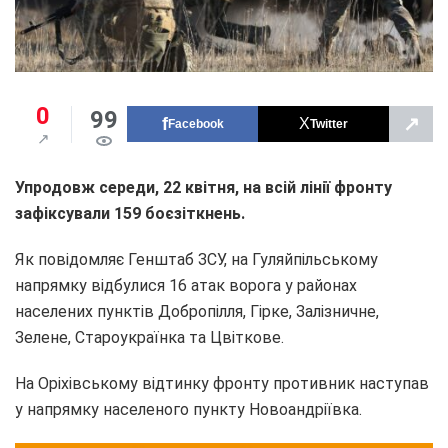
0
99
↗
Facebook
Twitter
Упродовж середи, 22 квітня, на всій лінії фронту
зафіксували 159 боєзіткнень.
Як повідомляє Генштаб ЗСУ, на Гуляйпільському
напрямку відбулися 16 атак ворога у районах
населених пунктів Добропілля, Гірке, Залізничне,
Зелене, Староукраїнка та Цвіткове.
На Оріхівському відтинку фронту противник наступав
у напрямку населеного пункту Новоандріївка.