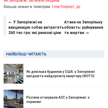
на Запоріжжі: загинула людина
Більше новин в телеграм:
t.me/forpost_zp
← У Запоріжжі на
Атака на Запорізьку
вакцинацію собак витратять
область: руйнування
260 тис грн: які ринкові ціни
та жертви →
НАЙБІЛЬШ ЧИТАЮТЬ
Як декілька будинків у США: у Запоріжжі
продають найдорожчу квартиру (ФОТО)
Росіяни атакували АЗС у Запоріжжі: є
поранені