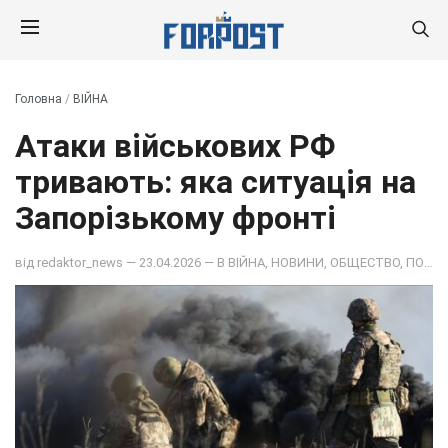
Головна
/
ВІЙНА
Атаки військових РФ
тривають: яка ситуація на
Запорізькому фронті
від
redaktor_news
— 23.04.2026 — В
ВІЙНА
,
НОВИНИ
,
ОБЩЕСТВО
,
ПОДІЇ