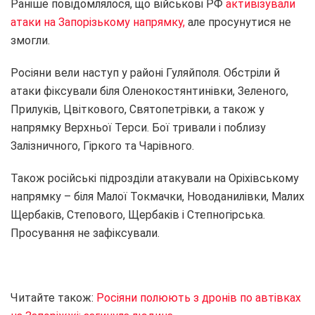
Раніше повідомлялося, що військові РФ
активізували
атаки на Запорізькому напрямку,
але просунутися не
змогли.
Росіяни вели наступ у районі Гуляйполя. Обстріли й
атаки фіксували біля Оленокостянтинівки, Зеленого,
Прилуків, Цвіткового, Святопетрівки, а також у
напрямку Верхньої Терси. Бої тривали і поблизу
Залізничного, Гіркого та Чарівного.
Також російські підрозділи атакували на Оріхівському
напрямку – біля Малої Токмачки, Новоданилівки, Малих
Щербаків, Степового, Щербаків і Степногірська.
Просування не зафіксували.
Читайте також:
Росіяни полюють з дронів по автівках