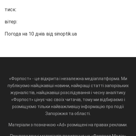
тиск:
вітер:
Погода на 10 днів від
sinoptik.ua
«Форпост» - це відкрита і незалежна медіаплатформа. Ми
публікуємо найцікавіші новини, найкращі статті запорізьких
журналістів, найцікавіші розслідування і чесну аналітику.
«Форпост» цінує час своїх читачів, тому ми відбираємо і
розміщуємо тільки найважливішу інформацію про події
Запоріжжя та області.
Матеріали з позначкою «Ad» розміщені на правах реклами.