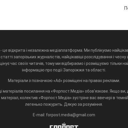
П
- це відкрита і незалежна медіаплатформа. Ми публікуємо найцікав
статті запорізьких журналістів, найцікавіші розслідування і чесну 
інує час своїх читачів, тому ми відбираємо і розміщуємо тільки н
інформацію про події Запоріжжя та області.
Матеріали з позначкою «Ad» розміщені на правах реклами.
і матеріалів посилання на «Форпост.Медіа» обов'язкове. Якщо ви, д
матеріал, колектив «Форпост.Медіа» зустріне вас ввечері в темній 
легенько пожурить. Дякую за розуміння.
E-mail: forpost.media@gmail.com