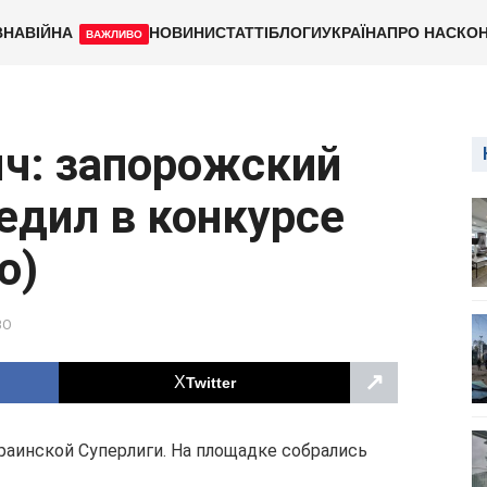
ВНА
ВІЙНА
НОВИНИ
СТАТТІ
БЛОГИ
УКРАЇНА
ПРО НАС
КОН
ВАЖЛИВО
яч: запорожский
едил в конкурсе
о)
ВО
↗
Twitter
раинской Суперлиги. На площадке собрались