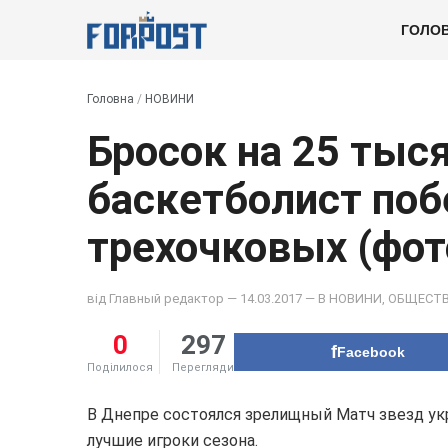
ГОЛО
Головна
/
НОВИНИ
Бросок на 25 тыс
баскетболист поб
трехочковых (фот
від
Главный редактор
— 14.03.2017 — В
НОВИНИ
,
ОБЩЕСТ
0
297
Facebook
Поділилося
Перегляди
В Днепре состоялся зрелищный Матч звезд ук
лучшие игроки сезона.