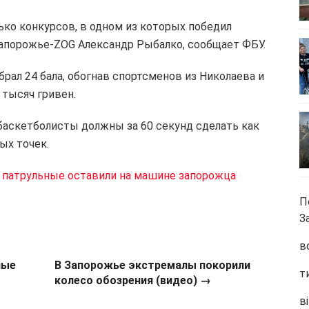
ько конкурсов, в одном из которых победил
Запорожье-ZOG Александр Рыбалко, сообщает ФБУ.
рал 24 бала, обогнав спортсменов из Николаева и
 тысяч гривен.
баскетболисты должны за 60 секунд сделать как
ых точек.
– патрульные оставили на машине запорожца
П
З
в
ные
В Запорожье экстремалы покорили
т
колесо обозрения (видео) →
ві