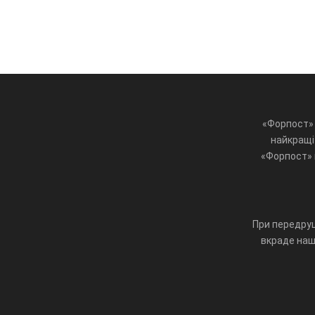
«Форпост» 
найкращі 
«Форпост» ц
При передруц
вкраде наш 