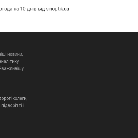
огода на 10 днів від
sinoptik.ua
іші новини,
аналітику.
айважливішу
орогі колеги,
підворітті і