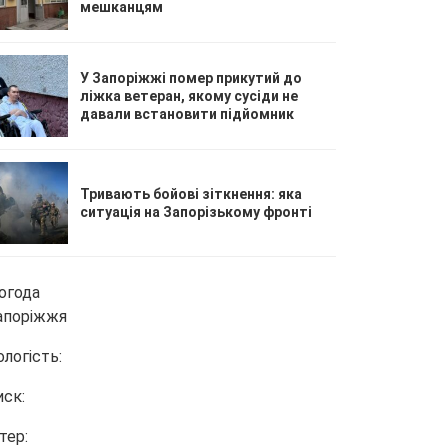
мешканцям
У Запоріжжі помер прикутий до
ліжка ветеран, якому сусіди не
давали встановити підйомник
Тривають бойові зіткнення: яка
ситуація на Запорізькому фронті
огода
апоріжжя
ологість:
иск:
тер: