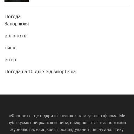
Погода
Запоріжжя
вологість:
тиск:
вітер:
Погода на 10 днів від
sinoptik.ua
«Форпост» - це відкрита і незалежна медіаплатформа. Ми
публікуємо найцікавіші новини, найкращі статті запорізьких
журналістів, найцікавіші розслідування і чесну аналітику.