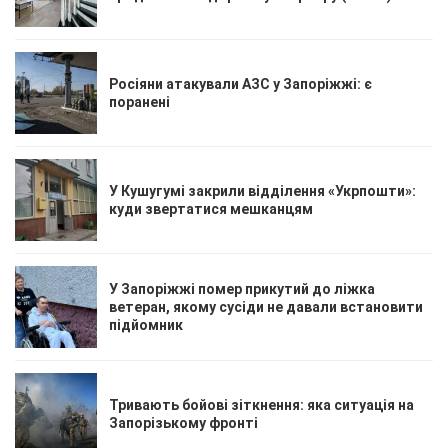
Росіяни атакували АЗС у Запоріжжі: є
поранені
У Кушугумі закрили відділення «Укрпошти»:
куди звертатися мешканцям
У Запоріжжі помер прикутий до ліжка
ветеран, якому сусіди не давали встановити
підйомник
Тривають бойові зіткнення: яка ситуація на
Запорізькому фронті