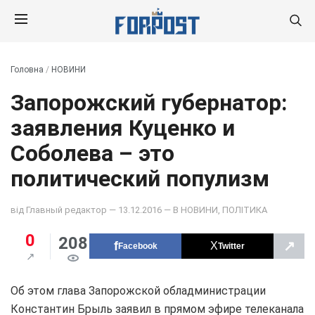
Головна
/
НОВИНИ
Запорожский губернатор:
заявления Куценко и
Соболева – это
политический популизм
від
Главный редактор
— 13.12.2016 — В
НОВИНИ
,
ПОЛІТИКА
0
208
↗
Facebook
Twitter
Об этом глава Запорожской обладминистрации
Константин Брыль заявил в прямом эфире телеканала