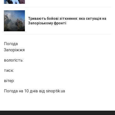
Тривають бойові зіткнення: яка ситуація на
Запорізькому фронті
Погода
Запоріжжя
вологість:
тиск:
вітер:
Погода на 10 днів від
sinoptik.ua