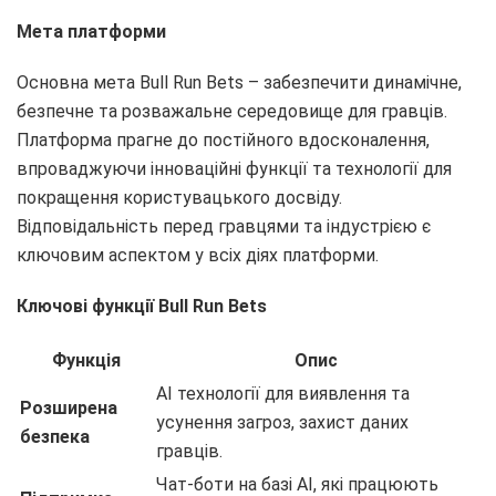
Мета платформи
Основна мета Bull Run Bets – забезпечити динамічне,
безпечне та розважальне середовище для гравців.
Платформа прагне до постійного вдосконалення,
впроваджуючи інноваційні функції та технології для
покращення користувацького досвіду.
Відповідальність перед гравцями та індустрією є
ключовим аспектом у всіх діях платформи.
Ключові функції Bull Run Bets
Функція
Опис
AI технології для виявлення та
Розширена
усунення загроз, захист даних
безпека
гравців.
Чат-боти на базі AI, які працюють