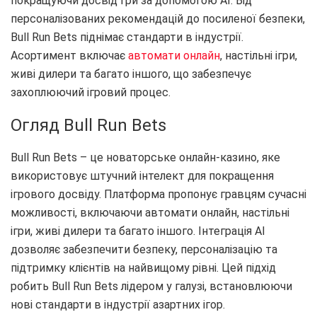
покращуючи досвід гри за допомогою AI. Від
персоналізованих рекомендацій до посиленої безпеки,
Bull Run Bets піднімає стандарти в індустрії.
Асортимент включає
автомати онлайн
, настільні ігри,
живі дилери та багато іншого, що забезпечує
захоплюючий ігровий процес.
Огляд Bull Run Bets
Bull Run Bets – це новаторське онлайн-казино, яке
використовує штучний інтелект для покращення
ігрового досвіду. Платформа пропонує гравцям сучасні
можливості, включаючи автомати онлайн, настільні
ігри, живі дилери та багато іншого. Інтеграція AI
дозволяє забезпечити безпеку, персоналізацію та
підтримку клієнтів на найвищому рівні. Цей підхід
робить Bull Run Bets лідером у галузі, встановлюючи
нові стандарти в індустрії азартних ігор.