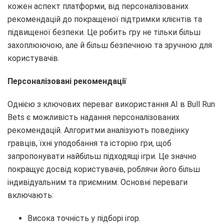
кожен аспект платформи, від персоналізованих
рекомендацій до покращеної підтримки клієнтів та
підвищеної безпеки. Це робить гру не тільки більш
захоплюючою, але й більш безпечною та зручною для
користувачів.
Персоналізовані рекомендації
Однією з ключових переваг використання AI в Bull Run
Bets є можливість надання персоналізованих
рекомендацій. Алгоритми аналізують поведінку
гравців, їхні уподобання та історію гри, щоб
запропонувати найбільш підходящі ігри. Це значно
покращує досвід користувачів, роблячи його більш
індивідуальним та приємним. Основні переваги
включають:
Висока точність у підборі ігор.