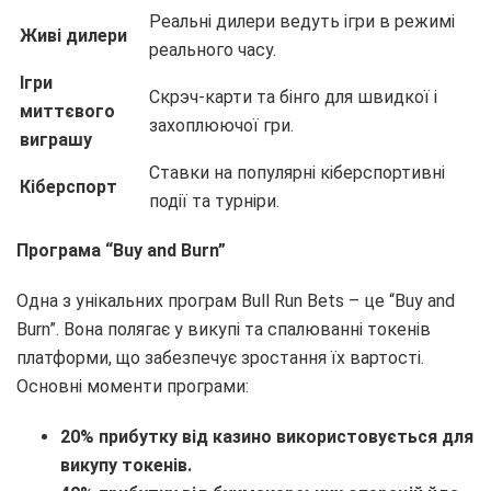
Реальні дилери ведуть ігри в режимі
Живі дилери
реального часу.
Ігри
Скрэч-карти та бінго для швидкої і
миттєвого
захоплюючої гри.
виграшу
Ставки на популярні кіберспортивні
Кіберспорт
події та турніри.
Програма “Buy and Burn”
Одна з унікальних програм Bull Run Bets – це “Buy and
Burn”. Вона полягає у викупі та спалюванні токенів
платформи, що забезпечує зростання їх вартості.
Основні моменти програми:
20% прибутку від казино використовується для
викупу токенів.