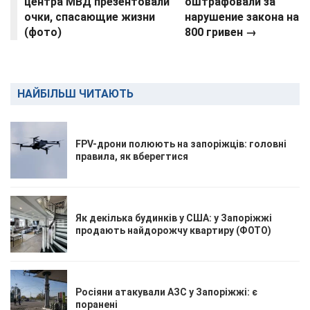
центра МВД презентовали
оштрафовали за
очки, спасающие жизни
нарушение закона на
(фото)
800 гривен →
НАЙБІЛЬШ ЧИТАЮТЬ
FPV-дрони полюють на запоріжців: головні
правила, як вберегтися
Як декілька будинків у США: у Запоріжжі
продають найдорожчу квартиру (ФОТО)
Росіяни атакували АЗС у Запоріжжі: є
поранені