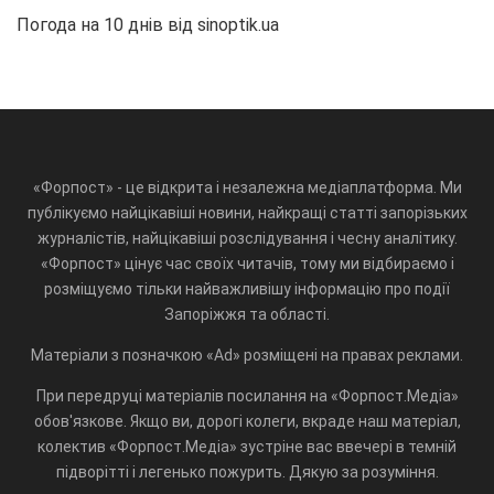
Погода на 10 днів від
sinoptik.ua
«Форпост» - це відкрита і незалежна медіаплатформа. Ми
публікуємо найцікавіші новини, найкращі статті запорізьких
журналістів, найцікавіші розслідування і чесну аналітику.
«Форпост» цінує час своїх читачів, тому ми відбираємо і
розміщуємо тільки найважливішу інформацію про події
Запоріжжя та області.
Матеріали з позначкою «Ad» розміщені на правах реклами.
При передруці матеріалів посилання на «Форпост.Медіа»
обов'язкове. Якщо ви, дорогі колеги, вкраде наш матеріал,
колектив «Форпост.Медіа» зустріне вас ввечері в темній
підворітті і легенько пожурить. Дякую за розуміння.