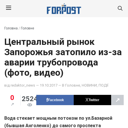
Головна
/
Головне
Центральный рынок
Запорожья затопило из-за
аварии трубопровода
(фото, видео)
від
redaktor_news
— 19.10.2017 — В
Головне
,
НОВИНИ
,
ПОДІЇ
0
2524
↗
Facebook
Twitter
Вода стекает мощным потоком по ул.Базарной
(бывшая Анголенко) до самого проспекта