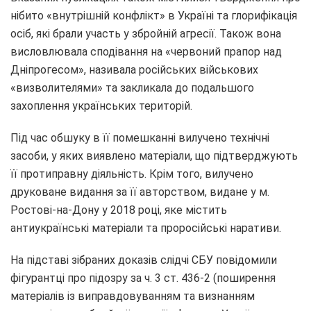
нібито «внутрішній конфлікт» в Україні та глорифікація
осіб, які брали участь у збройній агресії. Також вона
висловлювала сподівання на «червоний прапор над
Дніпрогесом», називала російських військових
«визволителями» та закликала до подальшого
захоплення українських територій.
Під час обшуку в її помешканні вилучено технічні
засоби, у яких виявлено матеріали, що підтверджують
її протиправну діяльність. Крім того, вилучено
друковане видання за її авторством, видане у м.
Ростові-на-Дону у 2018 році, яке містить
антиукраїнські матеріали та проросійські наративи.
На підставі зібраних доказів слідчі СБУ повідомили
фігурантці про підозру за ч. 3 ст. 436-2 (поширення
матеріалів із виправдовуванням та визнанням