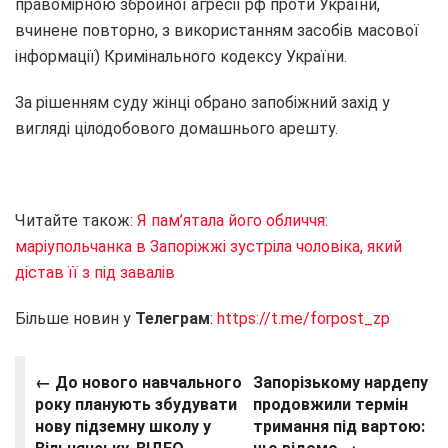
правомірною збройної агресії рф проти України,
вчинене повторно, з використанням засобів масової
інформації) Кримінального кодексу України.
За рішенням суду жінці обрано запобіжний захід у
вигляді цілодобового домашнього арешту.
Читайте також:
Я пам’ятала його обличчя:
маріупольчанка в Запоріжжі зустріла чоловіка, який
дістав її з під завалів
Більше новин у
Телеграм
:
https://t.me/forpost_zp
← До нового навчального
Запорізькому нардепу
року планують збудувати
продовжили термін
нову підземну школу у
тримання під вартою: