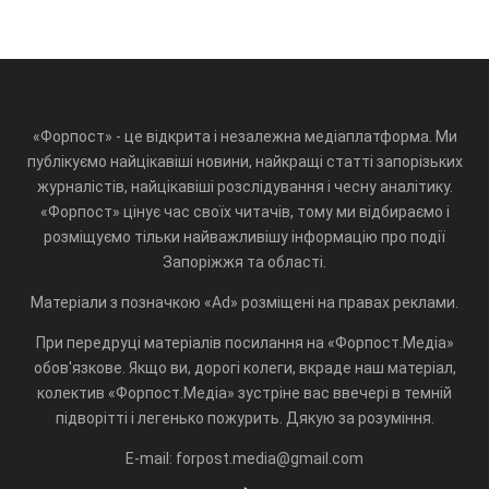
«Форпост» - це відкрита і незалежна медіаплатформа. Ми
публікуємо найцікавіші новини, найкращі статті запорізьких
журналістів, найцікавіші розслідування і чесну аналітику.
«Форпост» цінує час своїх читачів, тому ми відбираємо і
розміщуємо тільки найважливішу інформацію про події
Запоріжжя та області.
Матеріали з позначкою «Ad» розміщені на правах реклами.
При передруці матеріалів посилання на «Форпост.Медіа»
обов'язкове. Якщо ви, дорогі колеги, вкраде наш матеріал,
колектив «Форпост.Медіа» зустріне вас ввечері в темній
підворітті і легенько пожурить. Дякую за розуміння.
E-mail: forpost.media@gmail.com