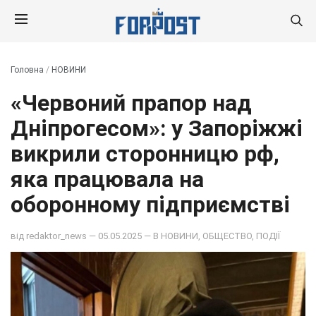
Головна
/
НОВИНИ
«Червоний прапор над
Дніпрогесом»: у Запоріжжі
викрили сторонницю рф,
яка працювала на
оборонному підприємстві
від
redaktor_news
— 05.05.2025 — В
НОВИНИ
,
ОБЩЕСТВО
,
ПОДІЇ