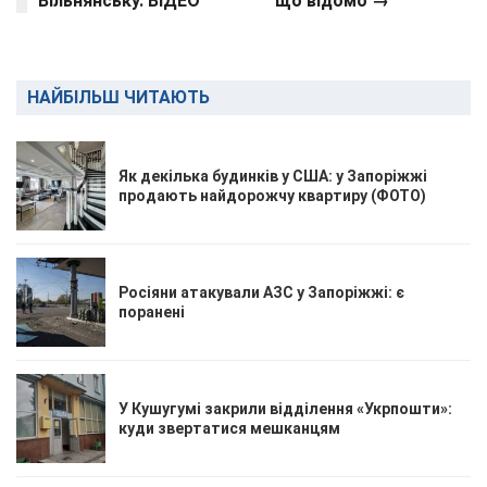
Вільнянську. ВІДЕО
що відомо →
НАЙБІЛЬШ ЧИТАЮТЬ
Як декілька будинків у США: у Запоріжжі
продають найдорожчу квартиру (ФОТО)
Росіяни атакували АЗС у Запоріжжі: є
поранені
У Кушугумі закрили відділення «Укрпошти»:
куди звертатися мешканцям