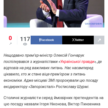
0
117
↗
Facebook
Twitter
Нещодавно прем’єр-міністр Олексій Гончарук
поспілкувався з журналістами «
Української правди
», де
відповів на ряд важливих питань. Нас насамперед
цікавило, хто ж стане віце-прем’єром з питань
економіки. Адже місцеві ЗМІ пророкували цю посаду
ексдиректору «Запоріжсталі» Ростиславу Шурмі.
Столичні журналісти серед ймовірних претендентів на
цю посаду назвали Ігоря Ніконова, Віктор Пинзеника