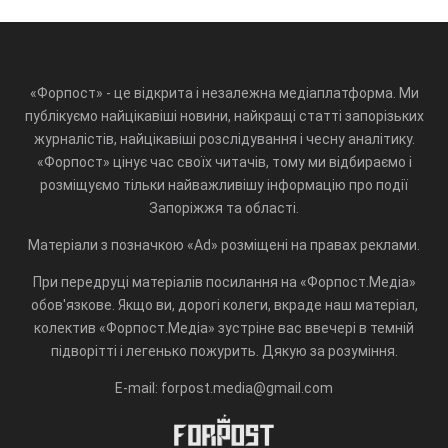
«Форпост» - це відкрита і незалежна медіаплатформа. Ми
публікуємо найцікавіші новини, найкращі статті запорізьких
журналістів, найцікавіші розслідування і чесну аналітику.
«Форпост» цінує час своїх читачів, тому ми відбираємо і
розміщуємо тільки найважливішу інформацію про події
Запоріжжя та області.
Матеріали з позначкою «Ad» розміщені на правах реклами.
При передруці матеріалів посилання на «Форпост.Медіа»
обов'язкове. Якщо ви, дорогі колеги, вкраде наш матеріал,
колектив «Форпост.Медіа» зустріне вас ввечері в темній
підворітті і легенько пожурить. Дякую за розуміння.
E-mail: forpost.media@gmail.com