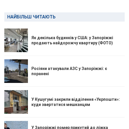
НАЙБІЛЬШ ЧИТАЮТЬ
Як декілька будинків у США: у Запоріжжі
продають найдорожчу квартиру (ФОТО)
Росіяни атакували АЗС у Запоріжжі: є
поранені
У Кушугумі закрили відділення «Укрпошти»:
куди звертатися мешканцям
У Запоріжжі помер прикутий до ліжка