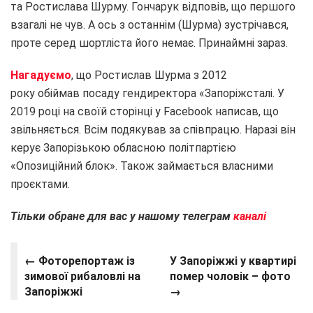
та Ростислава Шурму. Гончарук відповів, що першого
взагалі не чув. А ось з останнім (Шурма) зустрічався,
проте серед шортліста його немає. Принаймні зараз.
Нагадуємо
, що Ростислав Шурма з 2012
року обіймав посаду гендиректора «Запоріжсталі. У
2019 році на своїй сторінці у Facebook написав, що
звільняється. Всім подякував за співпрацю. Наразі він
керує Запорізькою обласною політпартією
«Опозиційний блок». Також займається власними
проєктами.
Тільки обране для вас у нашому телеграм
каналі
← Фоторепортаж із
У Запоріжжі у квартирі
зимової рибаловлі на
помер чоловік – фото
Запоріжжі
→