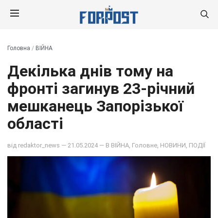
Головна
/
ВІЙНА
Декілька днів тому на
фронті загинув 23-річний
мешканець Запорізької
області
від
redaktor_news
— 21.05.2024 — В
ВІЙНА
,
Головне
,
НОВИНИ
,
ПОДІЇ