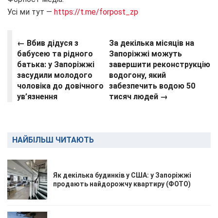
Усі ми тут —
https://t.me/forpost_zp
← Вбив дідуся з
За декілька місяців на
бабусею та рідного
Запоріжжі можуть
батька: у Запоріжжі
завершити реконструкцію
засудили молодого
водогону, який
чоловіка до довічного
забезпечить водою 50
ув’язнення
тисяч людей →
НАЙБІЛЬШ ЧИТАЮТЬ
Як декілька будинків у США: у Запоріжжі
продають найдорожчу квартиру (ФОТО)