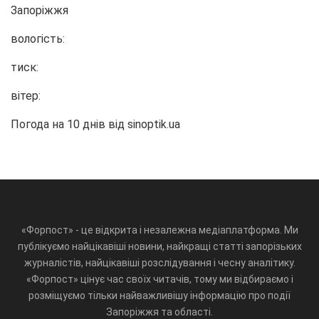
Запоріжжя
вологість:
тиск:
вітер:
Погода на 10 днів від
sinoptik.ua
«Форпост» - це відкрита і незалежна медіаплатформа. Ми
публікуємо найцікавіші новини, найкращі статті запорізьких
журналістів, найцікавіші розслідування і чесну аналітику.
«Форпост» цінує час своїх читачів, тому ми відбираємо і
розміщуємо тільки найважливішу інформацію про події
Запоріжжя та області.