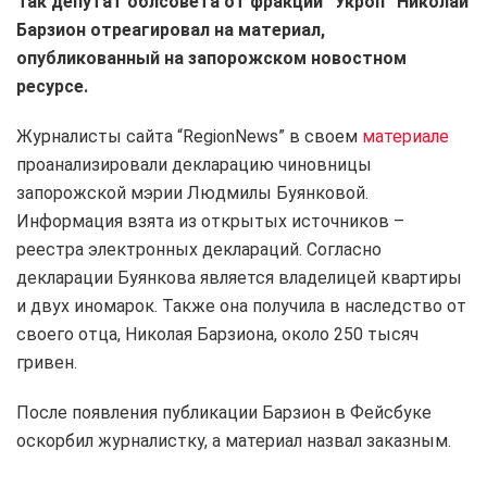
Так депутат облсовета от фракции “Укроп” Николай
Барзион отреагировал на материал,
опубликованный на запорожском новостном
ресурсе.
Журналисты сайта “RegionNews” в своем
материале
проанализировали декларацию чиновницы
запорожской мэрии Людмилы Буянковой.
Информация взята из открытых источников –
реестра электронных деклараций. Согласно
декларации Буянкова является владелицей квартиры
и двух иномарок. Также она получила в наследство от
своего отца, Николая Барзиона, около 250 тысяч
гривен.
После появления публикации Барзион в Фейсбуке
оскорбил журналистку, а материал назвал заказным.