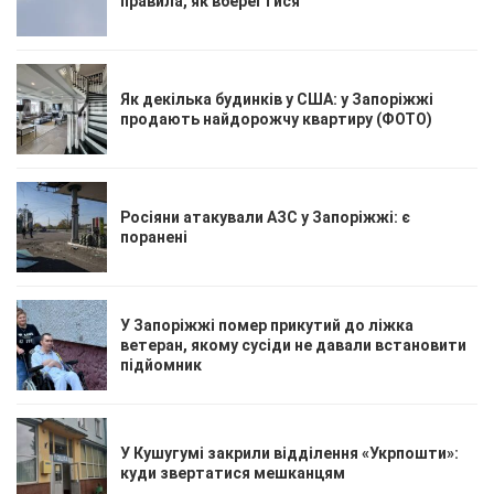
правила, як вберегтися
Як декілька будинків у США: у Запоріжжі
продають найдорожчу квартиру (ФОТО)
Росіяни атакували АЗС у Запоріжжі: є
поранені
У Запоріжжі помер прикутий до ліжка
ветеран, якому сусіди не давали встановити
підйомник
У Кушугумі закрили відділення «Укрпошти»:
куди звертатися мешканцям