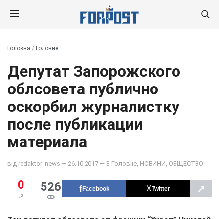
Головна
/
Головне
Депутат Запорожского
облсовета публично
оскорбил журналистку
после публикации
материала
від
redaktor_news
— 26.10.2017 — В
Головне
,
НОВИНИ
,
ОБЩЕСТВО
0
526
↗
Facebook
Twitter