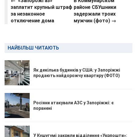
← «Запорожгаз»
В Коммунарском
заплатит крупный штраф
районе СБУшники
за незаконное
задержали троих
отключение дома
мужчин (фото) →
НАЙБІЛЬШ ЧИТАЮТЬ
Як декілька будинків у США: у Запоріжжі
продають найдорожчу квартиру (ФОТО)
Росіяни атакували АЗС у Запоріжжі: є
поранені
У Кушугумі закрили відділення «Укрпошти»: