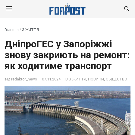
Головна
/
З ЖИТТЯ
ДніпроГЕС у Запоріжжі
знову закриють на ремонт:
як ходитиме транспорт
від
redaktor_news
— 07.11.2024 — В
З ЖИТТЯ
,
НОВИНИ
,
ОБЩЕСТВО