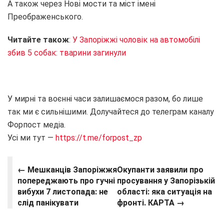
А також через Нові мости та міст імені
Преображенського.
Читайте також
:
У Запоріжжі чоловік на автомобілі
збив 5 собак: тварини загинули
У мирні та воєнні часи залишаємося разом, бо лише
так ми є сильнішими. Долучайтеся до телеграм каналу
Форпост медіа.
Усі ми тут —
https://t.me/forpost_zp
← Мешканців Запоріжжя
Окупанти заявили про
попереджають про гучні
просування у Запорізькій
вибухи 7 листопада: не
області: яка ситуація на
слід панікувати
фронті. КАРТА →