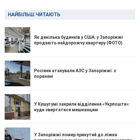
НАЙБІЛЬШ ЧИТАЮТЬ
Як декілька будинків у США: у Запоріжжі
продають найдорожчу квартиру (ФОТО)
Росіяни атакували АЗС у Запоріжжі: є
поранені
У Кушугумі закрили відділення «Укрпошти»:
куди звертатися мешканцям
У Запоріжжі помер прикутий до ліжка