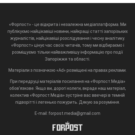
«Форпост» - це відкрита і незалежна медіаплатформа. Ми
публікуємо найцікавіші новини, найкращі статті запорізьких
журналістів, найцікавіші розслідування і чесну аналітику.
«Форпост» цінує час своїх читачів, тому ми відбираємо і
розміщуємо тільки найважливішу інформацію про події
Запоріжжя та області.
Матеріали з позначкою «Ad» розміщені на правах реклами.
При передруці матеріалів посилання на «Форпост.Медіа»
обов'язкове. Якщо ви, дорогі колеги, вкраде наш матеріал,
колектив «Форпост.Медіа» зустріне вас ввечері в темній
підворітті і легенько пожурить. Дякую за розуміння.
E-mail: forpost.media@gmail.com