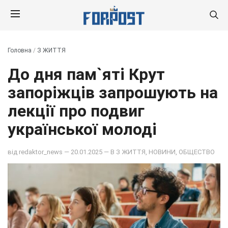
Головна
/
З ЖИТТЯ
До дня пам`яті Крут
запоріжців запрошують на
лекції про подвиг
української молоді
від
redaktor_news
— 20.01.2025 — В
З ЖИТТЯ
,
НОВИНИ
,
ОБЩЕСТВО