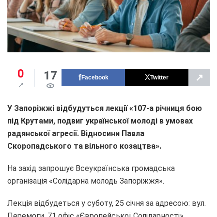
0
17
↗
Facebook
Twitter
У Запоріжжі відбудуться лекції «107-а річниця бою
під Крутами, подвиг української молоді в умовах
радянської агресії. Відносини Павла
Скоропадського та вільного козацтва».
На захід запрошує Всеукраїнська громадська
організація «Солідарна молодь Запоріжжя».
Лекція відбудеться у суботу, 25 січня за адресою: вул.
Перемоги, 71 офіс «Європейської Солідарності».