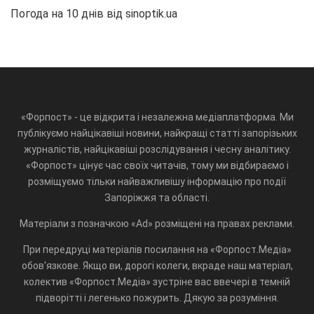
Погода на 10 днів від
sinoptik.ua
«Форпост» - це відкрита і незалежна медіаплатформа. Ми
публікуємо найцікавіші новини, найкращі статті запорізьких
журналістів, найцікавіші розслідування і чесну аналітику.
«Форпост» цінує час своїх читачів, тому ми відбираємо і
розміщуємо тільки найважливішу інформацію про події
Запоріжжя та області.
Матеріали з позначкою «Ad» розміщені на правах реклами.
При передруці матеріалів посилання на «Форпост.Медіа»
обов'язкове. Якщо ви, дорогі колеги, вкраде наш матеріал,
колектив «Форпост.Медіа» зустріне вас ввечері в темній
підворітті і легенько пожурить. Дякую за розуміння.