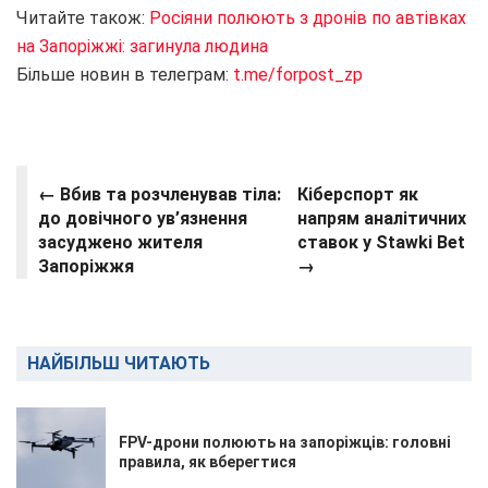
Читайте також:
Росіяни полюють з дронів по автівках
на Запоріжжі: загинула людина
Більше новин в телеграм:
t.me/forpost_zp
← Вбив та розчленував тіла:
Кіберспорт як
до довічного ув’язнення
напрям аналітичних
засуджено жителя
ставок у Stawki Bet
Запоріжжя
→
НАЙБІЛЬШ ЧИТАЮТЬ
FPV-дрони полюють на запоріжців: головні
правила, як вберегтися