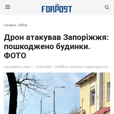
Головна
/
ВІЙНА
Дрон атакував Запоріжжя:
пошкоджено будинки.
ФОТО
від
redaktor_news
— 16.04.2026 — В
ВІЙНА
,
Головне
,
Новина дня
,
НОВИНИ