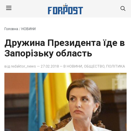
Головна
/
НОВИНИ
Дружина Президента їде в
Запорізьку область
від
redaktor_news
— 27.02.2018 — В
НОВИНИ
,
ОБЩЕСТВО
,
ПОЛІТИКА