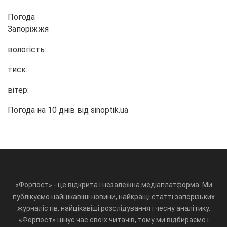
Погода
Запоріжжя
вологість:
тиск:
вітер:
Погода на 10 днів від
sinoptik.ua
«Форпост» - це відкрита і незалежна медіаплатформа. Ми
публікуємо найцікавіші новини, найкращі статті запорізьких
журналістів, найцікавіші розслідування і чесну аналітику.
«Форпост» цінує час своїх читачів, тому ми відбираємо і