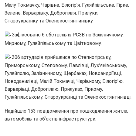
Малу Токмачку, Чарівне, Білогір’я, Гуляйпільське, Гірке,
Зелене, Варварівку, Добропілля, Прилуки,
Староукраїнку та Оленокостянтинівку.
Зафіксовано 6 обстрілів із РСЗВ по Залізничному,
Мирному, Гуляйпільському та Цвітковому.
206 артударів прийшлися по Степногірську,
Приморському, Степовому, Павлівці, Лук’янівському,
Гуляйполю, Залізничному, Щербаках, Новоандріївці,
Новоданилівці, Малій Токмачці, Чарівному, Білогір’ю,
Варварівці, Добропіллю, Прилуках, Гіркому,
Гуляйпільському, Староукраїнці та Оленокостянтинівці.
Надійшло 153 повідомлення про пошкодження житла,
автомобілів та обʼєктів інфраструктури.