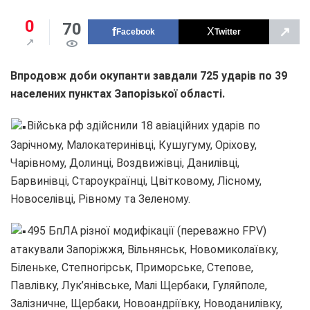
0
70
↗
Facebook
Twitter
Впродовж доби окупанти завдали 725 ударів по 39
населених пунктах Запорізької області.
Війська рф здійснили 18 авіаційних ударів по
Зарічному, Малокатеринівці, Кушугуму, Оріхову,
Чарівному, Долинці, Воздвижівці, Данилівці,
Барвинівці, Староукраїнці, Цвітковому, Лісному,
Новоселівці, Рівному та Зеленому.
495 БпЛА різної модифікації (переважно FPV)
атакували Запоріжжя, Вільнянськ, Новомиколаївку,
Біленьке, Степногірськ, Приморське, Степове,
Павлівку, Лук’янівське, Малі Щербаки, Гуляйполе,
Залізничне, Щербаки, Новоандріївку, Новоданилівку,