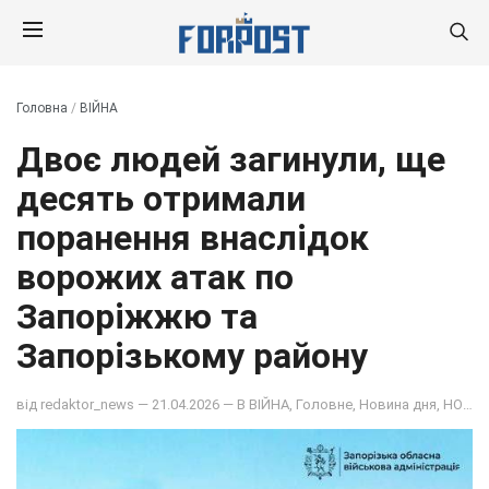
Головна
/
ВІЙНА
Двоє людей загинули, ще
десять отримали
поранення внаслідок
ворожих атак по
Запоріжжю та
Запорізькому району
від
redaktor_news
— 21.04.2026 — В
ВІЙНА
,
Головне
,
Новина дня
,
НОВИНИ