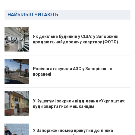
НАЙБІЛЬШ ЧИТАЮТЬ
Як декілька будинків у США: у Запоріжжі
продають найдорожчу квартиру (ФОТО)
Росіяни атакували АЗС у Запоріжжі: є
поранені
У Кушугумі закрили відділення «Укрпошти»:
куди звертатися мешканцям
У Запоріжжі помер прикутий до ліжка