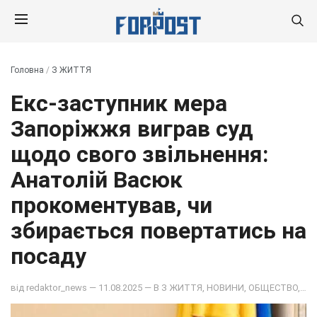
Головна
/
З ЖИТТЯ
Екс-заступник мера
Запоріжжя виграв суд
щодо свого звільнення:
Анатолій Васюк
прокоментував, чи
збирається повертатись на
посаду
від
redaktor_news
— 11.08.2025 — В
З ЖИТТЯ
,
НОВИНИ
,
ОБЩЕСТВО
,
ПОД