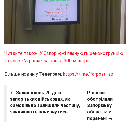
Читайте також: У Запоріжжі планують реконструкцію
готелю «Україна» за понад 300 млн грн
Більше новин у
Телеграм
:
https://t.me/forpost_zp
← Залишилось 20 днів:
Росіяни
запорізьких військових, які
обстріляли
самовільно залишили частину,
Запорізьку
закликають повернутись
область: є
поранені →