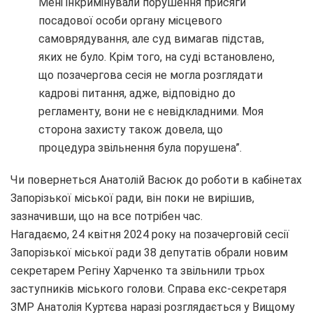
Мені інкримінували порушення присяги
посадової особи органу місцевого
самоврядування, але суд вимагав підстав,
яких не було. Крім того, на суді встановлено,
що позачергова сесія не могла розглядати
кадрові питання, адже, відповідно до
регламенту, вони не є невідкладними. Моя
сторона захисту також довела, що
процедура звільнення була порушена”.
Чи повернеться Анатолій Васюк до роботи в кабінетах
Запорізької міської ради, він поки не вирішив,
зазначивши, що на все потрібен час.
Нагадаємо, 24 квітня 2024 року на позачерговій сесії
Запорізької міської ради 38 депутатів обрали новим
секретарем Регіну Харченко та звільнили трьох
заступників міського голови. Справа екс-секретаря
ЗМР Анатолія Куртєва наразі розглядається у Вищому