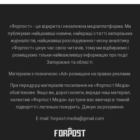
«Форпост» - це відкрита і незалежна медіаплатформа. Ми
публікуємо найцікавіші новини, найкращі статті запорізьких
журналістів, найцікавіші розслідування і чесну аналітику.
«Форпост» цінує час своїх читачів, тому ми відбираємо і
розміщуємо тільки найважливішу інформацію про події
Запоріжжя та області.
Матеріали з позначкою «Ad» розміщені на правах реклами.
При передруці матеріалів посилання на «Форпост.Медіа»
обов'язкове. Якщо ви, дорогі колеги, вкраде наш матеріал,
колектив «Форпост.Медіа» зустріне вас ввечері в темній
підворітті і легенько пожурить. Дякую за розуміння.
E-mail: forpost.media@gmail.com