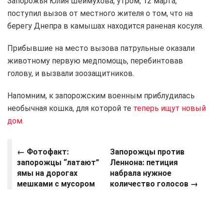
Запорожья Юлия Шеймухова, утром, 12 марта,
поступил вызов от местного жителя о том, что на
берегу Днепра в камышах находится раненая косуля.
Прибывшие на место вызова патрульные оказали
животному первую медпомощь, перебинтовав
голову, и вызвали зоозащитников.
Напомним, к запорожским военным приблудилась
необычная кошка, для которой те
теперь ищут новый
дом.
← Фотофакт:
Запорожцы против
запорожцы “латают”
Леннона: петиция
ямы на дорогах
набрала нужное
мешками с мусором
количество голосов
→