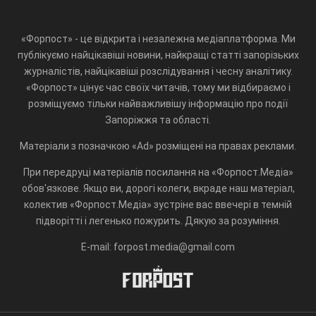
«Форпост» - це відкрита і незалежна медіаплатформа. Ми
публікуємо найцікавіші новини, найкращі статті запорізьких
журналістів, найцікавіші розслідування і чесну аналітику.
«Форпост» цінує час своїх читачів, тому ми відбираємо і
розміщуємо тільки найважливішу інформацію про події
Запоріжжя та області.
Матеріали з позначкою «Ad» розміщені на правах реклами.
При передруці матеріалів посилання на «Форпост.Медіа»
обов'язкове. Якщо ви, дорогі колеги, вкраде наш матеріал,
колектив «Форпост.Медіа» зустріне вас ввечері в темній
підворітті і легенько пожурить. Дякую за розуміння.
E-mail: forpost.media@gmail.com