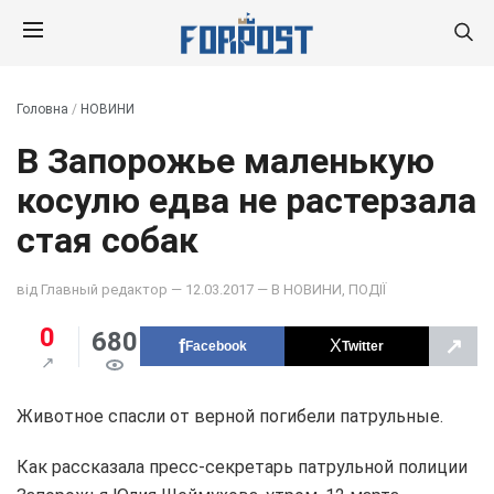
Головна
/
НОВИНИ
В Запорожье маленькую
косулю едва не растерзала
стая собак
від
Главный редактор
— 12.03.2017 — В
НОВИНИ
,
ПОДІЇ
0
680
↗
Facebook
Twitter
Животное спасли от верной погибели патрульные.
Как рассказала пресс-секретарь патрульной полиции