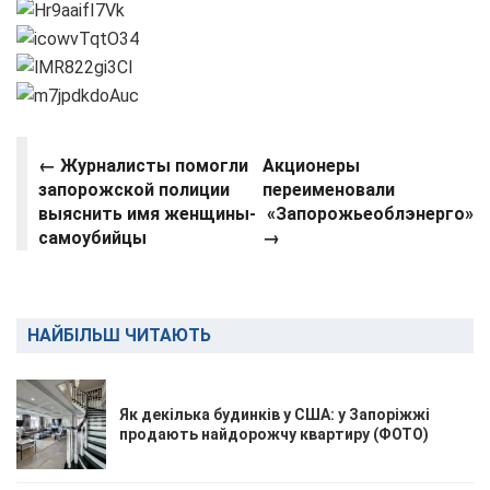
←
Журналисты помогли
Акционеры
запорожской полиции
переименовали
выяснить имя женщины-
«Запорожьеоблэнерго»
самоубийцы
→
НАЙБІЛЬШ ЧИТАЮТЬ
Як декілька будинків у США: у Запоріжжі
продають найдорожчу квартиру (ФОТО)