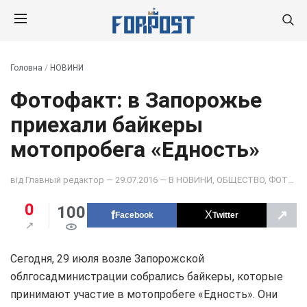
Головна
/
НОВИНИ
Фотофакт: в Запорожье
приехали байкеры
мотопробега «Едность»
від
Главный редактор
— 29.07.2016 — В
НОВИНИ
,
ОБЩЕСТВО
,
ФОТО ДНЯ
0
100
↗
Facebook
Twitter
Сегодня, 29 июля возле Запорожской
облгосадминистрации собрались байкеры, которые
принимают участие в мотопробеге «Едность». Они