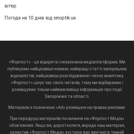
вітер:
Погода на 10 днів від
sinoptik.ua
«Форпост» - це відкрита і незалежна медіаплатформа. Ми
публікуємо найцікавіші новини, найкращі статті запорізьких
журналістів, найцікавіші розслідування і чесну аналітику.
«Форпост» цінує час своїх читачів, тому ми відбираємо і
розміщуємо тільки найважливішу інформацію про події
Запоріжжя та області.
Матеріали з позначкою «Ad» розміщені на правах реклами.
При передруці матеріалів посилання на «Форпост.Медіа»
обов'язкове. Якщо ви, дорогі колеги, вкраде наш матеріал,
колектив «Форпост.Медіа» зустріне вас ввечері в темній