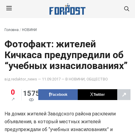
Головна
/
НОВИНИ
Фотофакт: жителей
Кичкаса предупредили об
“учебных изнасилованиях”
від
redaktor_news
— 11.09.2017 — В
НОВИНИ
,
ОБЩЕСТВО
0
1575
↗
Facebook
Twitter
На домах жителей Заводского района расклеили
объявления, в который местных жителей
предупреждали об “учебных изнасилованиях” и