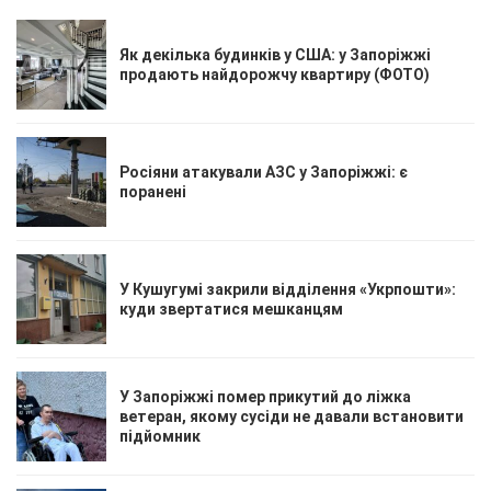
Як декілька будинків у США: у Запоріжжі
продають найдорожчу квартиру (ФОТО)
Росіяни атакували АЗС у Запоріжжі: є
поранені
У Кушугумі закрили відділення «Укрпошти»:
куди звертатися мешканцям
У Запоріжжі помер прикутий до ліжка
ветеран, якому сусіди не давали встановити
підйомник