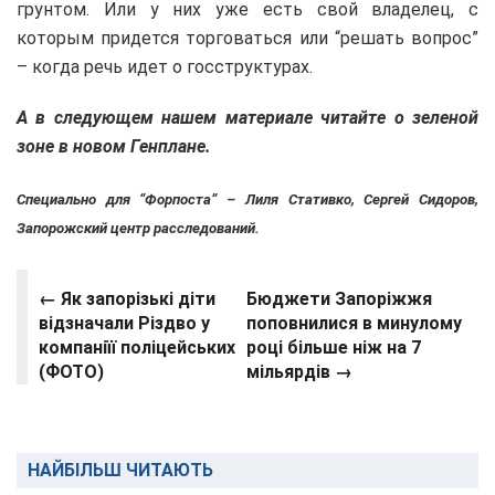
грунтом. Или у них уже есть свой владелец, с
которым придется торговаться или “решать вопрос”
– когда речь идет о госструктурах.
А в следующем нашем материале читайте о зеленой
зоне в новом Генплане.
Специально для “Форпоста” –
Лиля Стативко, Сергей Сидоров,
Запорожский центр расследований.
← Як запорізькі діти
Бюджети Запоріжжя
відзначали Різдво у
поповнилися в минулому
компаніїї поліцейських
році більше ніж на 7
(ФОТО)
мільярдів →
НАЙБІЛЬШ ЧИТАЮТЬ