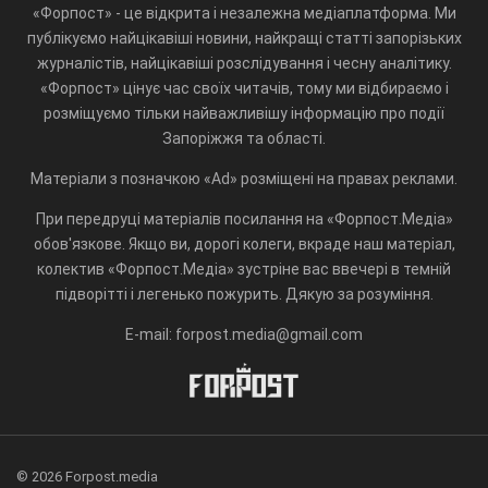
«Форпост» - це відкрита і незалежна медіаплатформа. Ми
публікуємо найцікавіші новини, найкращі статті запорізьких
журналістів, найцікавіші розслідування і чесну аналітику.
«Форпост» цінує час своїх читачів, тому ми відбираємо і
розміщуємо тільки найважливішу інформацію про події
Запоріжжя та області.
Матеріали з позначкою «Ad» розміщені на правах реклами.
При передруці матеріалів посилання на «Форпост.Медіа»
обов'язкове. Якщо ви, дорогі колеги, вкраде наш матеріал,
колектив «Форпост.Медіа» зустріне вас ввечері в темній
підворітті і легенько пожурить. Дякую за розуміння.
E-mail: forpost.media@gmail.com
© 2026 Forpost.media