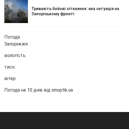
Тривають бойові зіткнення: яка ситуація на
Запорізькому фронті
Погода
Запоріжжя
вологість:
тиск:
вітер:
Погода на 10 днів від
sinoptik.ua