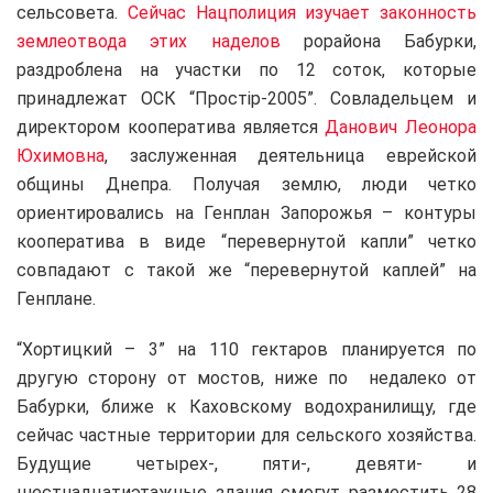
сельсовета.
Сейчас Нацполиция изучает законность
землеотвода этих наделов
рорайона Бабурки,
раздроблена на участки по 12 соток, которые
принадлежат ОСК “Простір-2005”. Совладельцем и
директором кооператива является
Данович Леонора
Юхимовна
, заслуженная деятельница еврейской
общины Днепра. Получая землю, люди четко
ориентировались на Генплан Запорожья – контуры
кооператива в виде “перевернутой капли” четко
совпадают с такой же “перевернутой каплей” на
Генплане.
“Хортицкий – 3” на 110 гектаров планируется по
другую сторону от мостов, ниже по недалеко от
Бабурки, ближе к Каховскому водохранилищу, где
сейчас частные территории для сельского хозяйства.
Будущие четырех-, пяти-, девяти- и
шестнадцатиэтажные здания смогут разместить 28