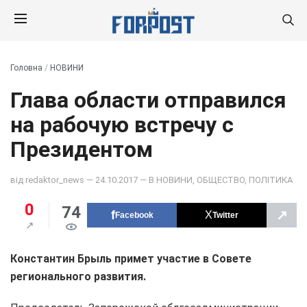
Головна
/
НОВИНИ
Глава области отправился
на рабочую встречу с
Президентом
від
redaktor_news
— 24.10.2017 — В
НОВИНИ
,
ОБЩЕСТВО
,
ПОЛІТИКА
0
74
↗
Facebook
Twitter
Константин Брыль примет участие в Совете
регионального развития.