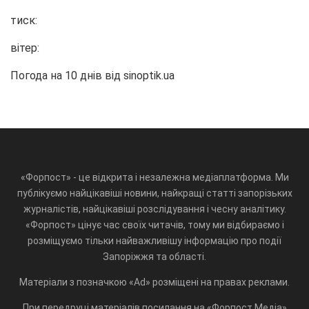
тиск:
вітер:
Погода на 10 днів від
sinoptik.ua
«Форпост» - це відкрита і незалежна медіаплатформа. Ми
публікуємо найцікавіші новини, найкращі статті запорізьких
журналістів, найцікавіші розслідування і чесну аналітику.
«Форпост» цінує час своїх читачів, тому ми відбираємо і
розміщуємо тільки найважливішу інформацію про події
Запоріжжя та області.
Матеріали з позначкою «Ad» розміщені на правах реклами.
При передруці матеріалів посилання на «Форпост.Медіа»